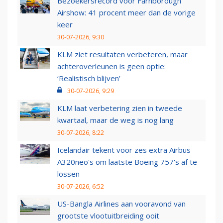
Bezoekersrecord voor Farnborough
Airshow: 41 procent meer dan de vorige
keer
30-07-2026, 9:30
KLM ziet resultaten verbeteren, maar
achteroverleunen is geen optie:
‘Realistisch blijven’
30-07-2026, 9:29
KLM laat verbetering zien in tweede
kwartaal, maar de weg is nog lang
30-07-2026, 8:22
Icelandair tekent voor zes extra Airbus
A320neo's om laatste Boeing 757's af te
lossen
30-07-2026, 6:52
US-Bangla Airlines aan vooravond van
grootste vlootuitbreiding ooit