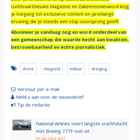
Luchtvaartnieuws Magazine en Zakenreisnieuws.nl krijg
je toegang tot exclusieve content en jarenlange
ervaring die je steeds een stap voorsprong geeft.
Abonneer je vandaag nog en word onderdeel van
een gemeenschap die waarde hecht aan kwaliteit,
betrouwbaarheid en échte journalistiek.
drone
vliegveld
militair
dreiging
Verstuur per e-mail
Meld u aan voor de nieuwsbrief
Tip de redactie
National Airlines voert langste vrachtvlucht
met Boeing 777F ooit uit
07-08-2026, 9:52