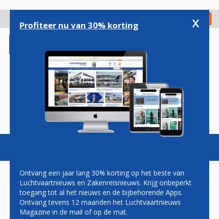
Overslaan
en
x
Digitaal Magazine
Registreer
Check in
naar
Profiteer nu van 30% korting
de
inhoud
gaan
Magazine
Podcasts
Vacatures
Toggl
naviga
Ontvang een jaar lang 30% korting op het beste van
Luchtvaartnieuws en Zakenreisnieuws. Krijg onbeperkt
toegang tot al het nieuws en de bijbehorende Apps.
VIJFTIEN ONBEKENDE
Ontvang tevens 12 maanden het Luchtvaartnieuws
DRONES GESIGNALEERD BIJ
Magazine in de mail of op de mat.