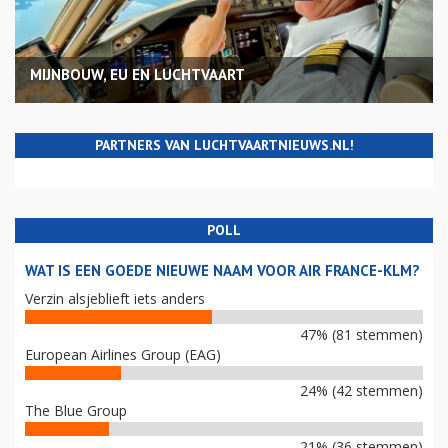
MIJNBOUW, EU EN LUCHTVAART
PARTNERS VAN LUCHTVAARTNIEUWS.NL!
POLL
WAT IS EEN GOEDE NIEUWE NAAM VOOR AIR FRANCE-KLM?
Verzin alsjeblieft iets anders
47% (81 stemmen)
European Airlines Group (EAG)
24% (42 stemmen)
The Blue Group
21% (36 stemmen)