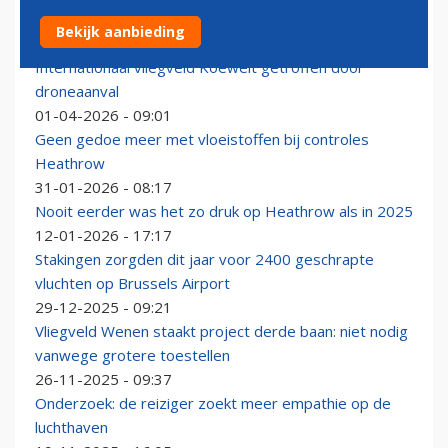
Het eerste Pokémon-vliegveld (in Japan) is bijna klaar
Bekijk aanbieding
18-05-2026 - 11:37
Internationaal vliegveld Koeweit getroffen door
droneaanval
01-04-2026 - 09:01
Geen gedoe meer met vloeistoffen bij controles
Heathrow
31-01-2026 - 08:17
Nooit eerder was het zo druk op Heathrow als in 2025
12-01-2026 - 17:17
Stakingen zorgden dit jaar voor 2400 geschrapte
vluchten op Brussels Airport
29-12-2025 - 09:21
Vliegveld Wenen staakt project derde baan: niet nodig
vanwege grotere toestellen
26-11-2025 - 09:37
Onderzoek: de reiziger zoekt meer empathie op de
luchthaven