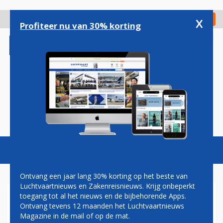
Overslaan
en
x
Digitaal Magazine
Registreer
Check in
naar
Profiteer nu van 30% korting
de
inhoud
gaan
Magazine
Podcasts
Vacatures
Toggl
naviga
Ontvang een jaar lang 30% korting op het beste van
Luchtvaartnieuws en Zakenreisnieuws. Krijg onbeperkt
toegang tot al het nieuws en de bijbehorende Apps.
VLIEGVELD
Ontvang tevens 12 maanden het Luchtvaartnieuws
Magazine in de mail of op de mat.