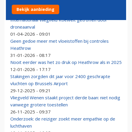
Het eerste Pokémon-vliegveld (in Japan) is bijna klaar
Bekijk aanbieding
18-05-2026 - 11:37
Internationaal vliegveld Koeweit getroffen door
droneaanval
01-04-2026 - 09:01
Geen gedoe meer met vloeistoffen bij controles
Heathrow
31-01-2026 - 08:17
Nooit eerder was het zo druk op Heathrow als in 2025
12-01-2026 - 17:17
Stakingen zorgden dit jaar voor 2400 geschrapte
vluchten op Brussels Airport
29-12-2025 - 09:21
Vliegveld Wenen staakt project derde baan: niet nodig
vanwege grotere toestellen
26-11-2025 - 09:37
Onderzoek: de reiziger zoekt meer empathie op de
luchthaven