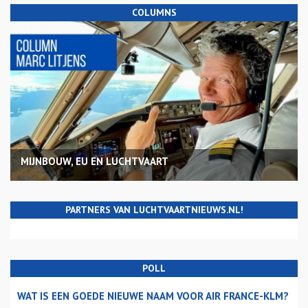
COLUMNS
MIJNBOUW, EU EN LUCHTVAART
PARTNERS VAN LUCHTVAARTNIEUWS.NL!
POLL
WAT IS EEN GOEDE NIEUWE NAAM VOOR AIR FRANCE-KLM?