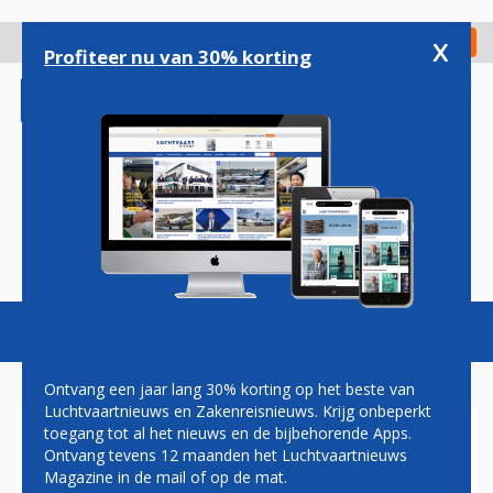
Overslaan
en
x
Digitaal Magazine
Registreer
Check in
naar
Profiteer nu van 30% korting
de
inhoud
gaan
Magazine
Podcasts
Vacatures
Toggl
naviga
Ontvang een jaar lang 30% korting op het beste van
Luchtvaartnieuws en Zakenreisnieuws. Krijg onbeperkt
toegang tot al het nieuws en de bijbehorende Apps.
VLIEGVELD
Ontvang tevens 12 maanden het Luchtvaartnieuws
Magazine in de mail of op de mat.