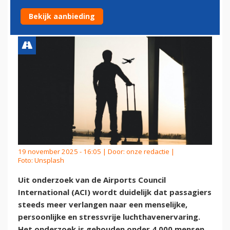
DE LUCHTHAVEN
Bekijk aanbieding
19 november 2025 - 16:05 | Door:
onze redactie
|
Foto: Unsplash
Uit onderzoek van de Airports Council
International (ACI) wordt duidelijk dat passagiers
steeds meer verlangen naar een menselijke,
persoonlijke en stressvrije luchthavenervaring.
Het onderzoek is gehouden onder 4.000 mensen