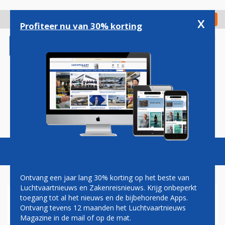
Overslaan
en
x
Digitaal Magazine
Registreer
Check in
naar
Profiteer nu van 30% korting
de
inhoud
gaan
Magazine
Podcasts
Vacatures
Toggl
naviga
Ontvang een jaar lang 30% korting op het beste van
Luchtvaartnieuws en Zakenreisnieuws. Krijg onbeperkt
toegang tot al het nieuws en de bijbehorende Apps.
ONDERZOEK: DE REIZIGER
Ontvang tevens 12 maanden het Luchtvaartnieuws
ZOEKT MEER EMPATHIE OP
Magazine in de mail of op de mat.