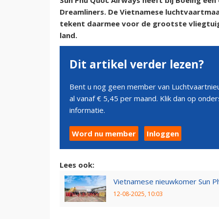
Sun Phu Quoc Airways heeft bij Boeing een
Dreamliners. De Vietnamese luchtvaartmaat
tekent daarmee voor de grootste vliegtuig
land.
Dit artikel verder lezen?
Bent u nog geen member van Luchtvaartnieu
al vanaf € 5,45 per maand. Klik dan op ond
informatie.
Word nu member
Inloggen
Lees ook:
Vietnamese nieuwkomer Sun P
12-08-2025, 10:03