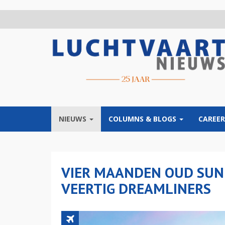
Overslaan
en
naar
de
inhoud
gaan
NIEUWS
COLUMNS & BLOGS
CAREER
VIER MAANDEN OUD SUN
VEERTIG DREAMLINERS