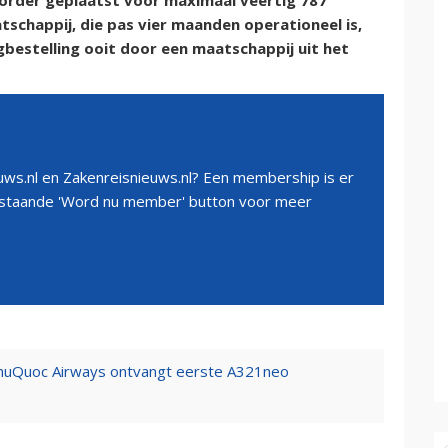
 order geplaatst voor maximaal veertig 787
schappij, die pas vier maanden operationeel is,
bestelling ooit door een maatschappij uit het
ws.nl en Zakenreisnieuws.nl? Een membership is er
erstaande 'Word nu member' button voor meer
huQuoc Airways ontvangt eerste A321neo