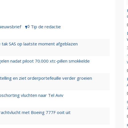
nieuwsbrief
Tip de redactie
 tak SAS op laatste moment afgeblazen
elen nadat piloot 70.000 xtc-pillen smokkelde
elling en ziet orderportefeuille verder groeien
chorting vluchten naar Tel Aviv
vrachtvlucht met Boeing 777F ooit uit