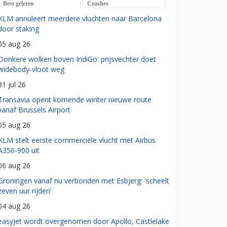
Best gelezen
Crashes
KLM annuleert meerdere vluchten naar Barcelona
door staking
05 aug 26
Donkere wolken boven IndiGo: prijsvechter doet
widebody-vloot weg
31 jul 26
Transavia opent komende winter nieuwe route
vanaf Brussels Airport
05 aug 26
KLM stelt eerste commerciële vlucht met Airbus
A350-900 uit
06 aug 26
Groningen vanaf nu verbonden met Esbjerg: 'scheelt
zeven uur rijden'
04 aug 26
easyJet wordt overgenomen door Apollo, Castlelake