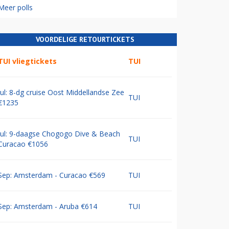
Meer polls
VOORDELIGE RETOURTICKETS
TUI vliegtickets
TUI
Jul: 8-dg cruise Oost Middellandse Zee
TUI
€1235
Jul: 9-daagse Chogogo Dive & Beach
TUI
Curacao €1056
Sep: Amsterdam - Curacao €569
TUI
Sep: Amsterdam - Aruba €614
TUI