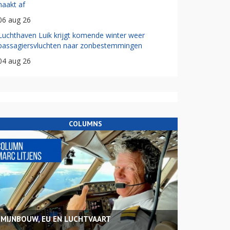
haakt af
06 aug 26
Luchthaven Luik krijgt komende winter weer
passagiersvluchten naar zonbestemmingen
04 aug 26
COLUMNS
MIJNBOUW, EU EN LUCHTVAART