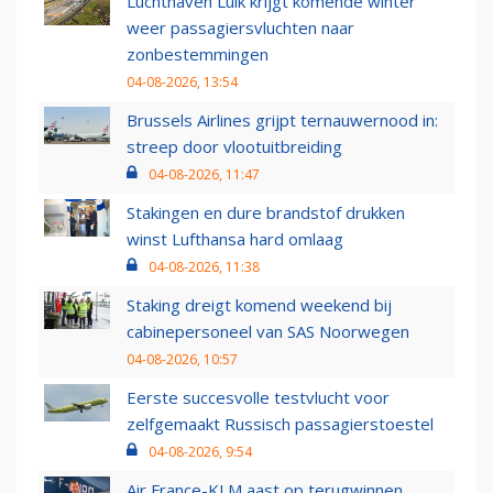
Luchthaven Luik krijgt komende winter
weer passagiersvluchten naar
zonbestemmingen
04-08-2026, 13:54
Brussels Airlines grijpt ternauwernood in:
streep door vlootuitbreiding
04-08-2026, 11:47
Stakingen en dure brandstof drukken
winst Lufthansa hard omlaag
04-08-2026, 11:38
Staking dreigt komend weekend bij
cabinepersoneel van SAS Noorwegen
04-08-2026, 10:57
Eerste succesvolle testvlucht voor
zelfgemaakt Russisch passagierstoestel
04-08-2026, 9:54
Air France-KLM aast op terugwinnen