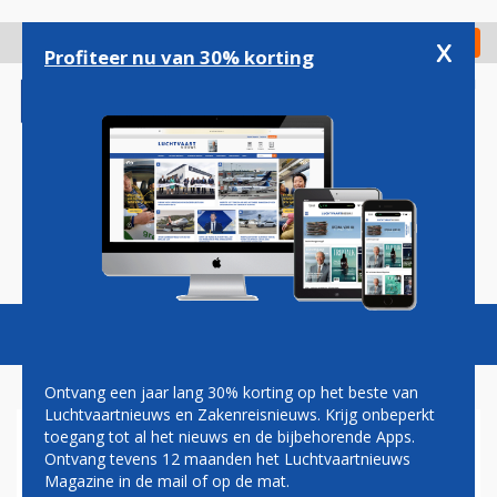
Overslaan
en
x
Digitaal Magazine
Registreer
Check in
naar
Profiteer nu van 30% korting
de
inhoud
gaan
Magazine
Podcasts
Vacatures
Toggl
naviga
Ontvang een jaar lang 30% korting op het beste van
Luchtvaartnieuws en Zakenreisnieuws. Krijg onbeperkt
toegang tot al het nieuws en de bijbehorende Apps.
KLM VERLENGT
Ontvang tevens 12 maanden het Luchtvaartnieuws
OPSCHORTING VAN
Magazine in de mail of op de mat.