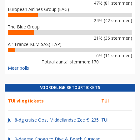
47% (81 stemmen)
European Airlines Group (EAG)
24% (42 stemmen)
The Blue Group
21% (36 stemmen)
Air-France-KLM-SAS(-TAP)
6% (11 stemmen)
Totaal aantal stemmen: 170
Meer polls
VOORDELIGE RETOURTICKETS
TUI vliegtickets
TUI
Jul: 8-dg cruise Oost Middellandse Zee €1235
TUI
Jul: 9-daagse Chogogo Dive & Beach Curacao