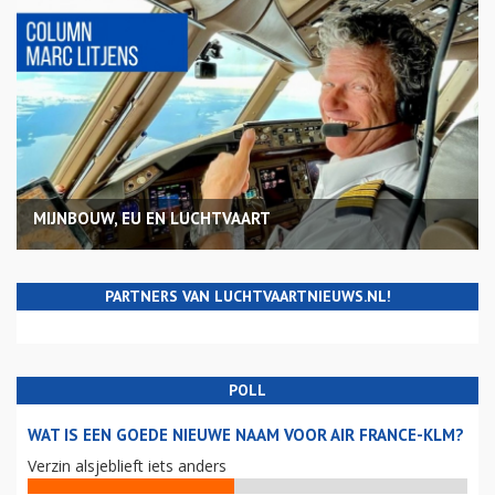
MIJNBOUW, EU EN LUCHTVAART
PARTNERS VAN LUCHTVAARTNIEUWS.NL!
POLL
WAT IS EEN GOEDE NIEUWE NAAM VOOR AIR FRANCE-KLM?
Verzin alsjeblieft iets anders