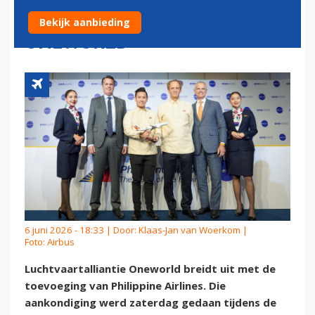
LUCHTVAARTALLIANTIE
Bekijk aanbieding
ONEWORLD
6 juni 2026 - 18:33 | Door:
Klaas-Jan van Woerkom
|
Foto: Airbus
Luchtvaartalliantie Oneworld breidt uit met de
toevoeging van Philippine Airlines. Die
aankondiging werd zaterdag gedaan tijdens de