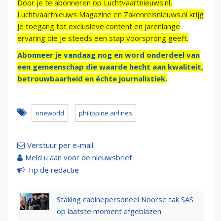
Door je te abonneren op Luchtvaartnieuws.nl,
Luchtvaartnieuws Magazine en Zakenreisnieuws.nl krijg
je toegang tot exclusieve content en jarenlange
ervaring die je steeds een stap voorsprong geeft.
Abonneer je vandaag nog en word onderdeel van
een gemeenschap die waarde hecht aan kwaliteit,
betrouwbaarheid en échte journalistiek.
oneworld
philippine airlines
Verstuur per e-mail
Meld u aan voor de nieuwsbrief
Tip de redactie
Staking cabinepersoneel Noorse tak SAS
op laatste moment afgeblazen