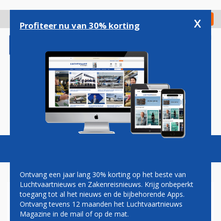
Overslaan
en
x
Digitaal Magazine
Registreer
Check in
naar
Profiteer nu van 30% korting
de
inhoud
gaan
Magazine
Podcasts
Vacatures
Toggl
naviga
Ontvang een jaar lang 30% korting op het beste van
Luchtvaartnieuws en Zakenreisnieuws. Krijg onbeperkt
toegang tot al het nieuws en de bijbehorende Apps.
PHILIPPINE AIRLINES TREEDT
Ontvang tevens 12 maanden het Luchtvaartnieuws
TOE TOT
Magazine in de mail of op de mat.