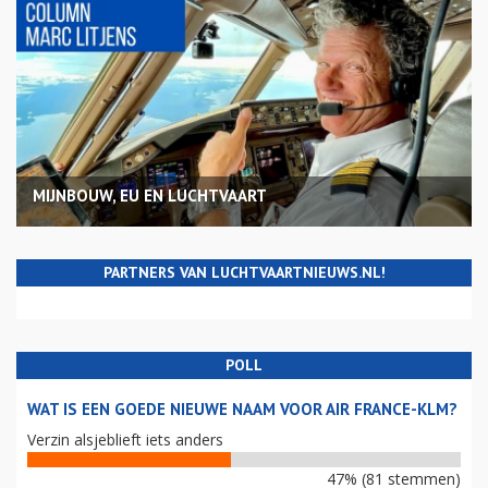
MIJNBOUW, EU EN LUCHTVAART
PARTNERS VAN LUCHTVAARTNIEUWS.NL!
POLL
WAT IS EEN GOEDE NIEUWE NAAM VOOR AIR FRANCE-KLM?
Verzin alsjeblieft iets anders
47% (81 stemmen)