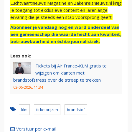
Luchtvaartnieuws Magazine en Zakenreisnieuws.nl krijg
je toegang tot exclusieve content en jarenlange
ervaring die je steeds een stap voorsprong geeft.
Abonneer je vandaag nog en word onderdeel van
een gemeenschap die waarde hecht aan kwaliteit,
betrouwbaarheid en échte journalistiek.
Lees ook:
Tickets bij Air France-KLM gratis te
wijzigen om klanten met
brandstofstress over de streep te trekken
03-06-2026, 11:34
klm
ticketprijzen
brandstof
Verstuur per e-mail