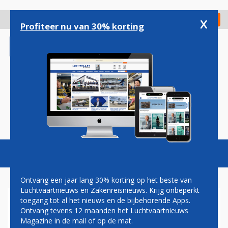
Overslaan
en
x
Digitaal Magazine
Registreer
Check in
naar
Profiteer nu van 30% korting
de
inhoud
gaan
Magazine
Podcasts
Vacatures
Toggl
naviga
Ontvang een jaar lang 30% korting op het beste van
Luchtvaartnieuws en Zakenreisnieuws. Krijg onbeperkt
toegang tot al het nieuws en de bijbehorende Apps.
KLM LOKT TWIJFELENDE
Ontvang tevens 12 maanden het Luchtvaartnieuws
REIZIGERS MET KORTING EN
Magazine in de mail of op de mat.