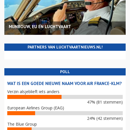
MIJNBOUW, EU EN LUCHTVAART
PARTNERS VAN LUCHTVAARTNIEUWS.NL!
POLL
WAT IS EEN GOEDE NIEUWE NAAM VOOR AIR FRANCE-KLM?
Verzin alsjeblieft iets anders
47% (81 stemmen)
European Airlines Group (EAG)
24% (42 stemmen)
The Blue Group