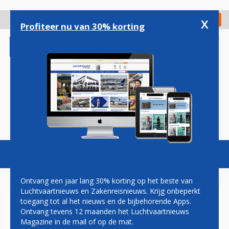
Overslaan
en
x
Digitaal Magazine
Registreer
Check in
naar
Profiteer nu van 30% korting
de
inhoud
gaan
Magazine
Podcasts
Vacatures
Toggl
naviga
Ontvang een jaar lang 30% korting op het beste van
Luchtvaartnieuws en Zakenreisnieuws. Krijg onbeperkt
toegang tot al het nieuws en de bijbehorende Apps.
KLM MOET LIJNDIENST
Ontvang tevens 12 maanden het Luchtvaartnieuws
TUSSEN SCHIPHOL EN
Magazine in de mail of op de mat.