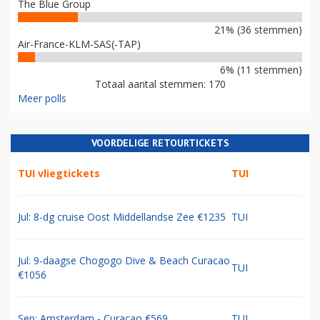
The Blue Group
21% (36 stemmen)
Air-France-KLM-SAS(-TAP)
6% (11 stemmen)
Totaal aantal stemmen: 170
Meer polls
VOORDELIGE RETOURTICKETS
TUI vliegtickets
TUI
Jul: 8-dg cruise Oost Middellandse Zee €1235
TUI
Jul: 9-daagse Chogogo Dive & Beach Curacao
TUI
€1056
Sep: Amsterdam - Curacao €569
TUI