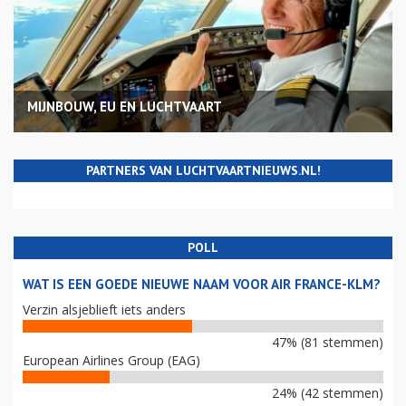
MIJNBOUW, EU EN LUCHTVAART
PARTNERS VAN LUCHTVAARTNIEUWS.NL!
POLL
WAT IS EEN GOEDE NIEUWE NAAM VOOR AIR FRANCE-KLM?
Verzin alsjeblieft iets anders
47% (81 stemmen)
European Airlines Group (EAG)
24% (42 stemmen)