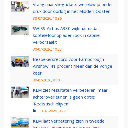
Vraag naar vliegtickets wereldwijd onder
druk door oorlog in het Midden-Oosten
30-07-2026, 10:36
SWISS-Airbus A330 wijkt uit nadat
koptelefoonoplader rook in cabine
veroorzaakt
30-07-2026, 10:23
Bezoekersrecord voor Farnborough
Airshow: 41 procent meer dan de vorige
keer
30-07-2026, 9:30
KLM ziet resultaten verbeteren, maar
achteroverleunen is geen optie:
‘Realistisch blijven’
30-07-2026, 9:29
KLM laat verbetering zien in tweede
kwartaal, maar de weg is nog lang