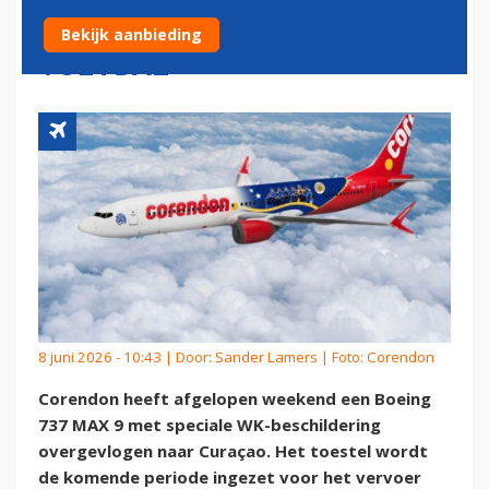
LUCHTBRUG NAAR WK
Bekijk aanbieding
VOETBAL
8 juni 2026 - 10:43 | Door:
Sander Lamers
| Foto: Corendon
Corendon heeft afgelopen weekend een Boeing
737 MAX 9 met speciale WK-beschildering
overgevlogen naar Curaçao. Het toestel wordt
de komende periode ingezet voor het vervoer