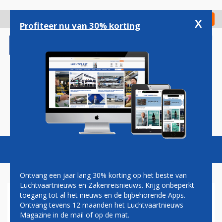
Overslaan
en
x
Digitaal Magazine
Registreer
Check in
naar
Profiteer nu van 30% korting
de
inhoud
gaan
Magazine
Podcasts
Vacatures
Toggl
naviga
Ontvang een jaar lang 30% korting op het beste van
Luchtvaartnieuws en Zakenreisnieuws. Krijg onbeperkt
toegang tot al het nieuws en de bijbehorende Apps.
CORENDON BOEING 737 MAX
Ontvang tevens 12 maanden het Luchtvaartnieuws
GELAND OP CURAÇAO VOOR
Magazine in de mail of op de mat.