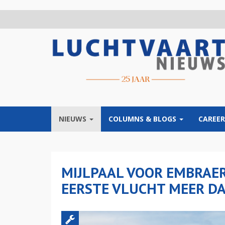
Overslaan
en
naar
de
inhoud
gaan
NIEUWS
COLUMNS & BLOGS
CAREER
MIJLPAAL VOOR EMBRAER 
EERSTE VLUCHT MEER D