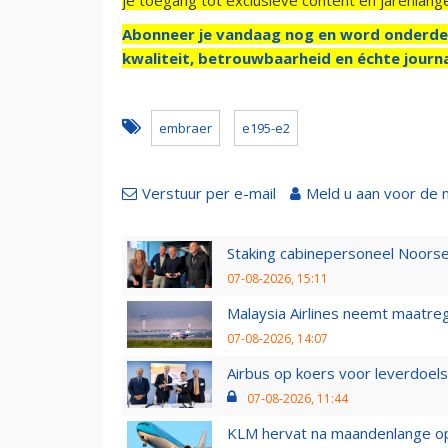
Abonneer je vandaag nog en word onderde
kwaliteit, betrouwbaarheid en échte journa
embraer
e195-e2
Verstuur per e-mail
Meld u aan voor de 
Staking cabinepersoneel Noorse
07-08-2026, 15:11
Malaysia Airlines neemt maatreg
07-08-2026, 14:07
Airbus op koers voor leverdoelst
07-08-2026, 11:44
KLM hervat na maandenlange ops