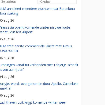
Best gelezen
Crashes
KLM annuleert meerdere vluchten naar Barcelona
door staking
05 aug 26
Transavia opent komende winter nieuwe route
vanaf Brussels Airport
05 aug 26
KLM stelt eerste commerciële vlucht met Airbus
A350-900 uit
06 aug 26
Groningen vanaf nu verbonden met Esbjerg: 'scheelt
zeven uur rijden'
04 aug 26
easyJet wordt overgenomen door Apollo, Castlelake
haakt af
06 aug 26
Luchthaven Luik krijgt komende winter weer