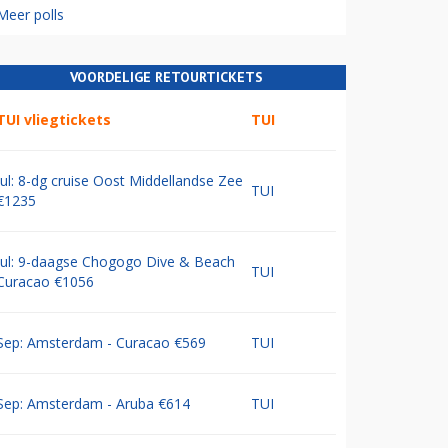
Meer polls
VOORDELIGE RETOURTICKETS
TUI vliegtickets
TUI
Jul: 8-dg cruise Oost Middellandse Zee
TUI
€1235
Jul: 9-daagse Chogogo Dive & Beach
TUI
Curacao €1056
Sep: Amsterdam - Curacao €569
TUI
Sep: Amsterdam - Aruba €614
TUI