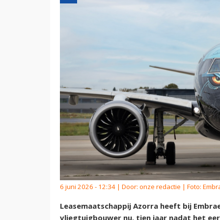
6 juni 2026 - 12:34 | Door:
onze redactie
| Foto: Embr
Leasemaatschappij Azorra heeft bij Embraer
vliegtuigbouwer nu, tien jaar nadat het eer