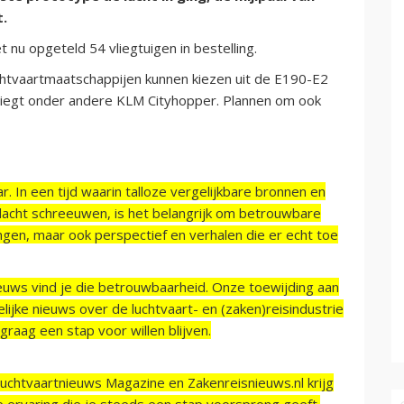
t.
 nu opgeteld 54 vliegtuigen in bestelling.
chtvaartmaatschappijen kunnen kiezen uit de E190-E2
vliegt onder andere KLM Cityhopper. Plannen om ook
r. In een tijd waarin talloze vergelijkbare bronnen en
acht schreeuwen, is het belangrijk om betrouwbare
ngen, maar ook perspectief en verhalen die er echt toe
ieuws vind je die betrouwbaarheid. Onze toewijding aan
ijke nieuws over de luchtvaart- en (zaken)reisindustrie
raag een stap voor willen blijven.
Luchtvaartnieuws Magazine en Zakenreisnieuws.nl krijg
e ervaring die je steeds een stap voorsprong geeft.