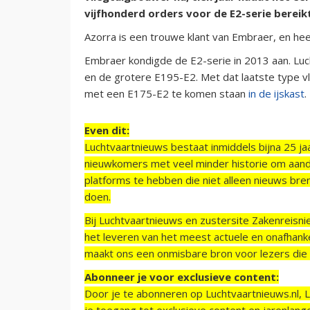
vijfhonderd orders voor de E2-serie bereik
Azorra is een trouwe klant van Embraer, en heet
Embraer kondigde de E2-serie in 2013 aan. Lu
en de grotere E195-E2. Met dat laatste type 
met een E175-E2 te komen staan
in de ijskast
.
Even dit:
Luchtvaartnieuws bestaat inmiddels bijna 25 jaa
nieuwkomers met veel minder historie om aand
platforms te hebben die niet alleen nieuws bre
doen.
Bij Luchtvaartnieuws en zustersite Zakenreisn
het leveren van het meest actuele en onafhankel
maakt ons een onmisbare bron voor lezers die g
Abonneer je voor exclusieve content:
Door je te abonneren op Luchtvaartnieuws.nl, 
je toegang tot exclusieve content en jarenlang