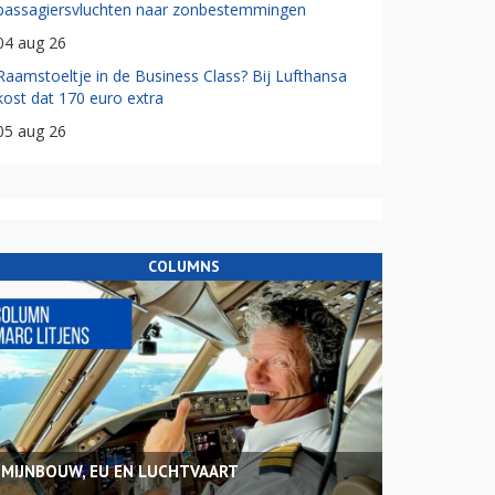
passagiersvluchten naar zonbestemmingen
04 aug 26
Raamstoeltje in de Business Class? Bij Lufthansa
kost dat 170 euro extra
05 aug 26
COLUMNS
MIJNBOUW, EU EN LUCHTVAART