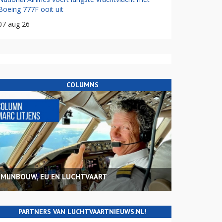
Boeing 777F ooit uit
07 aug 26
COLUMNS
MIJNBOUW, EU EN LUCHTVAART
PARTNERS VAN LUCHTVAARTNIEUWS.NL!