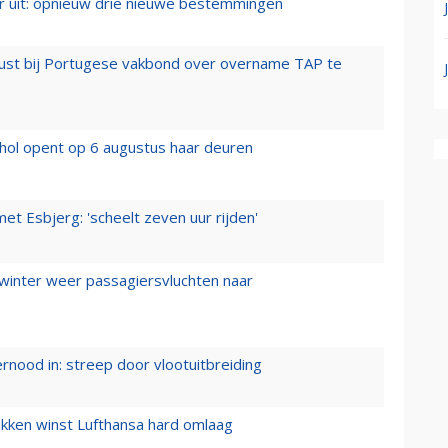
er uit: opnieuw drie nieuwe bestemmingen
rust bij Portugese vakbond over overname TAP te
hol opent op 6 augustus haar deuren
t Esbjerg: 'scheelt zeven uur rijden'
 winter weer passagiersvluchten naar
ernood in: streep door vlootuitbreiding
ukken winst Lufthansa hard omlaag