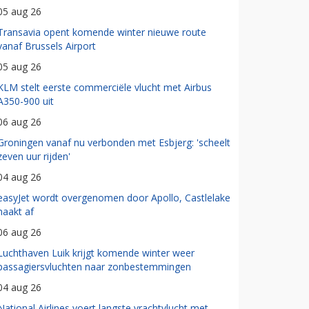
05 aug 26
Transavia opent komende winter nieuwe route
vanaf Brussels Airport
05 aug 26
KLM stelt eerste commerciële vlucht met Airbus
A350-900 uit
06 aug 26
Groningen vanaf nu verbonden met Esbjerg: 'scheelt
zeven uur rijden'
04 aug 26
easyJet wordt overgenomen door Apollo, Castlelake
haakt af
06 aug 26
Luchthaven Luik krijgt komende winter weer
passagiersvluchten naar zonbestemmingen
04 aug 26
National Airlines voert langste vrachtvlucht met