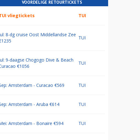
VOORDELIGE RETOURTICKETS
TUI vliegtickets
TUI
Jul: 8-dg cruise Oost Middellandse Zee
TUI
€1235
Jul: 9-daagse Chogogo Dive & Beach
TUI
Curacao €1056
Sep: Amsterdam - Curacao €569
TUI
Sep: Amsterdam - Aruba €614
TUI
Mei: Amsterdam - Bonaire €594
TUI