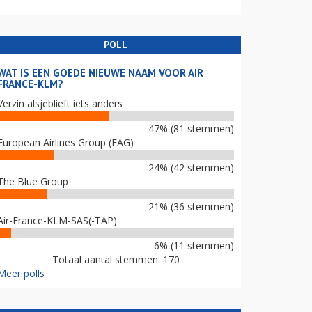
POLL
WAT IS EEN GOEDE NIEUWE NAAM VOOR AIR
FRANCE-KLM?
Verzin alsjeblieft iets anders
47% (81 stemmen)
European Airlines Group (EAG)
24% (42 stemmen)
The Blue Group
21% (36 stemmen)
Air-France-KLM-SAS(-TAP)
6% (11 stemmen)
Totaal aantal stemmen: 170
Meer polls