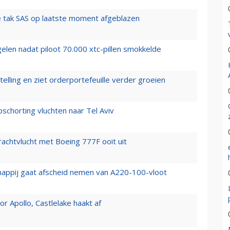
 tak SAS op laatste moment afgeblazen
elen nadat piloot 70.000 xtc-pillen smokkelde
elling en ziet orderportefeuille verder groeien
chorting vluchten naar Tel Aviv
vrachtvlucht met Boeing 777F ooit uit
happij gaat afscheid nemen van A220-100-vloot
 Apollo, Castlelake haakt af