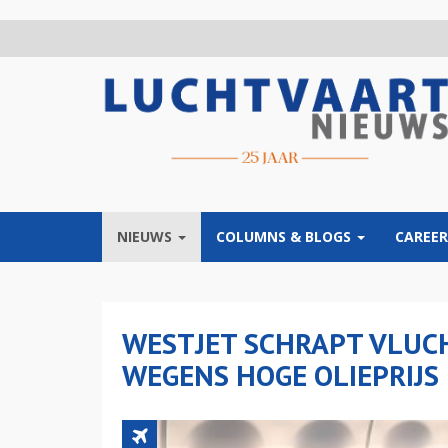
Overslaan
en
naar
de
inhoud
gaan
NIEUWS
COLUMNS & BLOGS
CAREER
WESTJET SCHRAPT VLUC
WEGENS HOGE OLIEPRIJS