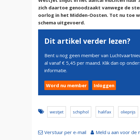
WestJet snijdt in het aantal vluchten naar
zich daartoe genoodzaakt vanwege de ster
oorlog in het Midden-Oosten. Tot nu toe w
schema uitgevoerd.
Dit artikel verder lezen?
Bent u nog geen member van Luchtvaartnieu
al vanaf € 5,45 per maand. Klik dan op ond
informatie.
Word nu member
Inloggen
westjet
schiphol
halifax
olieprijs
Verstuur per e-mail
Meld u aan voor de 