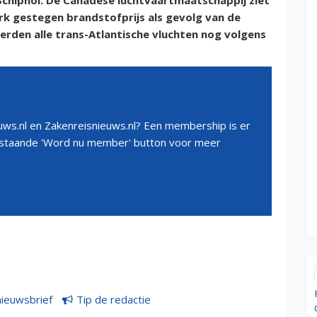
 Schiphol. De Canadese luchtvaartmaatschappij ziet
k gestegen brandstofprijs als gevolg van de
erden alle trans-Atlantische vluchten nog volgens
ws.nl en Zakenreisnieuws.nl? Een membership is er
erstaande 'Word nu member' button voor meer
nieuwsbrief
Tip de redactie