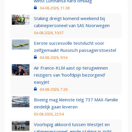
winst Lufthansa hard omlaag
04-08-2026, 11:38
Staking dreigt komend weekend bij
cabinepersoneel van SAS Noorwegen
04-08-2026, 10:57
Eerste succesvolle testvlucht voor
zelfgemaakt Russisch passagierstoestel
04-08-2026, 9:54
Air France-KLM aast op terugwinnen
reizigers van ‘hoofdpijn bezorgend’
easyJet
04-08-2026, 7:26
Boeing mag kleinste telg 737 MAX-familie
eindelijk gaan leveren
03-08-2026, 22:54
Voorlopig akkoord tussen WestJet en
cabinepersoneel, einde staking in zicht