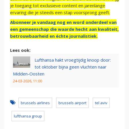
je toegang tot exclusieve content en jarenlange
ervaring die je steeds een stap voorsprong geeft.
Abonneer je vandaag nog en word onderdeel van
een gemeenschap die waarde hecht aan kwaliteit,
betrouwbaarheid en échte journalistiek.
Lees ook:
Lufthansa hakt vroegtijdig knoop door:
tot oktober bijna geen vluchten naar
Midden-Oosten
24-03-2026, 11:00
brussels airlines
brussels airport
tel aviv
lufthansa group