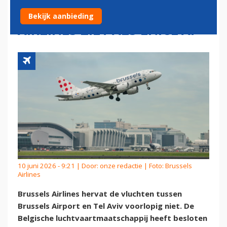
DOCHTER BRUSSELS
Bekijk aanbieding
AIRLINES ZIET ALS ENIGE AF
10 juni 2026 - 9:21 | Door:
onze redactie
| Foto: Brussels
Airlines
Brussels Airlines hervat de vluchten tussen
Brussels Airport en Tel Aviv voorlopig niet. De
Belgische luchtvaartmaatschappij heeft besloten