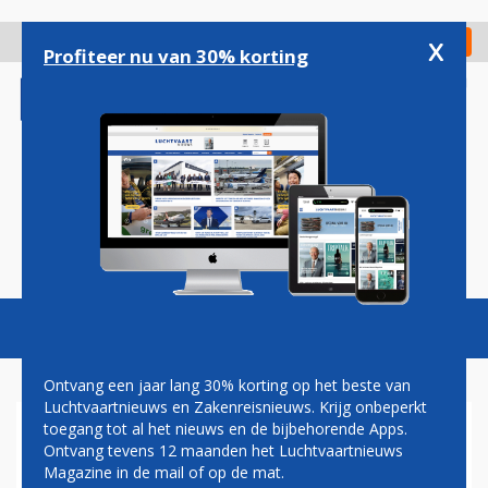
Overslaan
en
x
Digitaal Magazine
Registreer
Check in
naar
Profiteer nu van 30% korting
de
inhoud
gaan
Magazine
Podcasts
Vacatures
Toggl
naviga
Ontvang een jaar lang 30% korting op het beste van
Luchtvaartnieuws en Zakenreisnieuws. Krijg onbeperkt
toegang tot al het nieuws en de bijbehorende Apps.
LUFTHANSA GROUP WIL
Ontvang tevens 12 maanden het Luchtvaartnieuws
WEER NAAR TEL AVIV, MAAR
Magazine in de mail of op de mat.