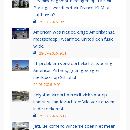
Deadlinedag voor biedingen op TAP Air
Portugal: wordt het Air France-KLM of
Lufthansa?
29-07-2026, 9:59
American was niet de enige Amerikaanse
maatschappij waarmee United een fusie
wilde
29-07-2026, 9:51
IT-probleem verstoort vluchtuitvoering
American Airlines, geen gevolgen
merkbaar op Schiphol
29-07-2026, 9:05
Lelystad Airport bereidt zich voor op
komst vakantievluchten: 'alle vertrouwen
in de toekomst'
29-07-2026, 8:17
JetBlue komend winterseizoen niet meer