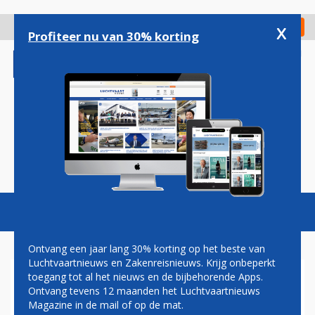
Overslaan
en
x
Digitaal Magazine
Registreer
Check in
naar
Profiteer nu van 30% korting
de
inhoud
gaan
Magazine
Podcasts
Vacatures
Toggl
naviga
Ontvang een jaar lang 30% korting op het beste van
Luchtvaartnieuws en Zakenreisnieuws. Krijg onbeperkt
toegang tot al het nieuws en de bijbehorende Apps.
LUFTHANSA HAKT
Ontvang tevens 12 maanden het Luchtvaartnieuws
VROEGTIJDIG KNOOP DOOR:
Magazine in de mail of op de mat.