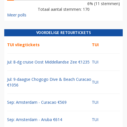
6% (11 stemmen)
Totaal aantal stemmen: 170
Meer polls
VOORDELIGE RETOURTICKETS
TUI vliegtickets
TUI
Jul: 8-dg cruise Oost Middellandse Zee €1235
TUI
Jul: 9-daagse Chogogo Dive & Beach Curacao
TUI
€1056
Sep: Amsterdam - Curacao €569
TUI
Sep: Amsterdam - Aruba €614
TUI