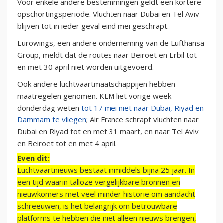
Voor enkele andere bestemmingen geldt een kortere
opschortingsperiode. Vluchten naar Dubai en Tel Aviv
blijven tot in ieder geval eind mei geschrapt.
Eurowings, een andere onderneming van de Lufthansa
Group, meldt dat de routes naar Beiroet en Erbil tot
en met 30 april niet worden uitgevoerd.
Ook andere luchtvaartmaatschappijen hebben
maatregelen genomen. KLM liet vorige week
donderdag weten
tot 17 mei niet naar Dubai, Riyad en
Dammam te vliegen
; Air France schrapt vluchten naar
Dubai en Riyad tot en met 31 maart, en naar Tel Aviv
en Beiroet tot en met 4 april.
Even dit:
Luchtvaartnieuws bestaat inmiddels bijna 25 jaar. In
een tijd waarin talloze vergelijkbare bronnen en
nieuwkomers met veel minder historie om aandacht
schreeuwen, is het belangrijk om betrouwbare
platforms te hebben die niet alleen nieuws brengen,