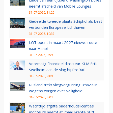
Einde van een tijdperk: Washington Dulles
neemt afscheid van Mobile Lounges
31-07-2026, 11:25
Gedeelde tweede plaats Schiphol als best
verbonden Europese luchthaven
31-07-2026, 10:37
LOT opent in maart 2027 nieuwe route
naar Hanoi
31-07-2026, 9:59
Voormalig financieel directeur KLM Erik
Swelheim aan de slag bij ProRail
31-07-2026, 9:09
Rusland trekt vliegvergunning Izhavia in
wegens zorgen over veiligheid
31-07-2026, 8:03
Wachttijd afgifte onderhoudslicenties
monteurs neemt af, maar krapte blijft