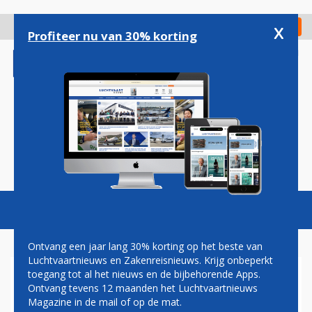
Overslaan
en
x
Digitaal Magazine
Registreer
Check in
naar
Profiteer nu van 30% korting
de
inhoud
gaan
Magazine
Podcasts
Vacatures
Toggl
naviga
Ontvang een jaar lang 30% korting op het beste van
Luchtvaartnieuws en Zakenreisnieuws. Krijg onbeperkt
toegang tot al het nieuws en de bijbehorende Apps.
AANDEEL EASYJET SCHIET
Ontvang tevens 12 maanden het Luchtvaartnieuws
OMHOOG OP LONDENSE
Magazine in de mail of op de mat.