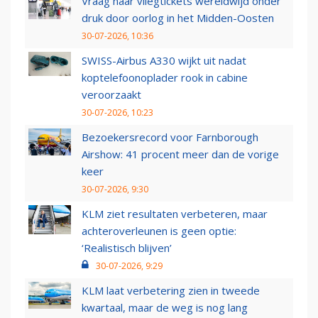
Vraag naar vliegtickets wereldwijd onder
druk door oorlog in het Midden-Oosten
30-07-2026, 10:36
SWISS-Airbus A330 wijkt uit nadat
koptelefoonoplader rook in cabine
veroorzaakt
30-07-2026, 10:23
Bezoekersrecord voor Farnborough
Airshow: 41 procent meer dan de vorige
keer
30-07-2026, 9:30
KLM ziet resultaten verbeteren, maar
achteroverleunen is geen optie:
‘Realistisch blijven’
30-07-2026, 9:29
KLM laat verbetering zien in tweede
kwartaal, maar de weg is nog lang