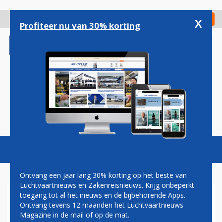
Overslaan
en
x
Digitaal Magazine
Registreer
Check in
naar
Profiteer nu van 30% korting
de
inhoud
gaan
Magazine
Podcasts
Vacatures
Toggl
naviga
Ontvang een jaar lang 30% korting op het beste van
Luchtvaartnieuws en Zakenreisnieuws. Krijg onbeperkt
toegang tot al het nieuws en de bijbehorende Apps.
PILOTEN KRIJGEN EXTRA
Ontvang tevens 12 maanden het Luchtvaartnieuws
LOON EN REISFACILITEITEN
Magazine in de mail of op de mat.