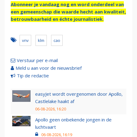
Abonneer je vandaag nog en word onderdeel van
een gemeenschap die waarde hecht aan kwaliteit,
betrouwbaarheid en échte journalistiek.
vnv
klm
cao
Verstuur per e-mail
Meld u aan voor de nieuwsbrief
Tip de redactie
easyJet wordt overgenomen door Apollo,
Castlelake haakt af
06-08-2026, 16:20
Apollo geen onbekende jongen in de
luchtvaart
06-08-2026, 16:19