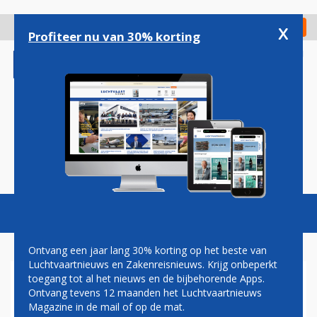
Overslaan
en
x
Digitaal Magazine
Registreer
Check in
naar
Profiteer nu van 30% korting
de
inhoud
gaan
Magazine
Podcasts
Vacatures
Toggl
naviga
Ontvang een jaar lang 30% korting op het beste van
Luchtvaartnieuws en Zakenreisnieuws. Krijg onbeperkt
toegang tot al het nieuws en de bijbehorende Apps.
KLM VERWELKOMT
Ontvang tevens 12 maanden het Luchtvaartnieuws
ZESTIENDE AIRBUS A321NEO
Magazine in de mail of op de mat.