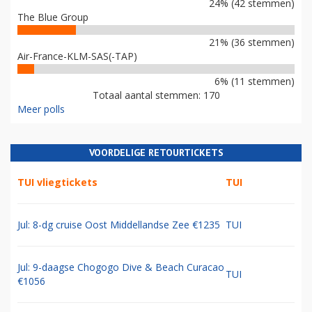
24% (42 stemmen)
The Blue Group
21% (36 stemmen)
Air-France-KLM-SAS(-TAP)
6% (11 stemmen)
Totaal aantal stemmen: 170
Meer polls
VOORDELIGE RETOURTICKETS
TUI vliegtickets
TUI
Jul: 8-dg cruise Oost Middellandse Zee €1235
TUI
Jul: 9-daagse Chogogo Dive & Beach Curacao
TUI
€1056