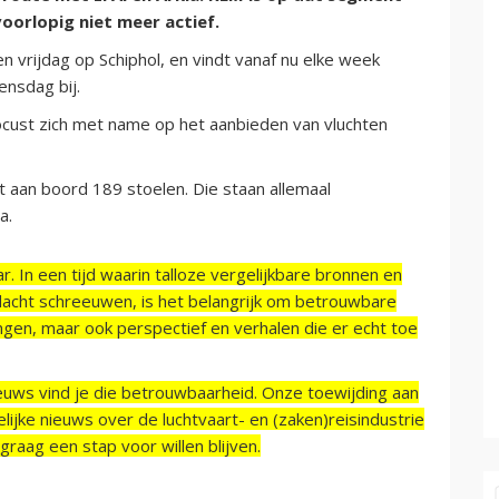
orlopig niet meer actief.
n vrijdag op Schiphol, en vindt vanaf nu elke week
ensdag bij.
focust zich met name op het aanbieden van vluchten
t aan boord 189 stoelen. Die staan allemaal
a.
r. In een tijd waarin talloze vergelijkbare bronnen en
acht schreeuwen, is het belangrijk om betrouwbare
ngen, maar ook perspectief en verhalen die er echt toe
ieuws vind je die betrouwbaarheid. Onze toewijding aan
ijke nieuws over de luchtvaart- en (zaken)reisindustrie
raag een stap voor willen blijven.