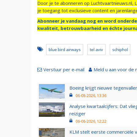
Door je te abonneren op Luchtvaartnieuws.nl, 
je toegang tot exclusieve content en jarenlang
Abonneer je vandaag nog en word onderde
kwaliteit, betrouwbaarheid en échte journa
blue bird airways
tel aviv
schiphol
Verstuur per e-mail
Meld u aan voor de 
Boeing krijgt nieuwe tegenvall
06-08-2026, 13:36
Analyse kwartaalcijfers: Dat vl
reiziger
06-08-2026, 12:22
KLM stelt eerste commerciële v