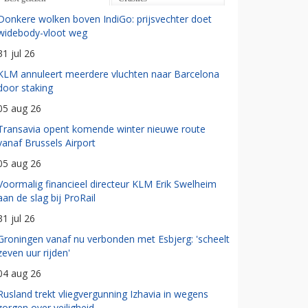
Donkere wolken boven IndiGo: prijsvechter doet
widebody-vloot weg
31 jul 26
KLM annuleert meerdere vluchten naar Barcelona
door staking
05 aug 26
Transavia opent komende winter nieuwe route
vanaf Brussels Airport
05 aug 26
Voormalig financieel directeur KLM Erik Swelheim
aan de slag bij ProRail
31 jul 26
Groningen vanaf nu verbonden met Esbjerg: 'scheelt
zeven uur rijden'
04 aug 26
Rusland trekt vliegvergunning Izhavia in wegens
zorgen over veiligheid