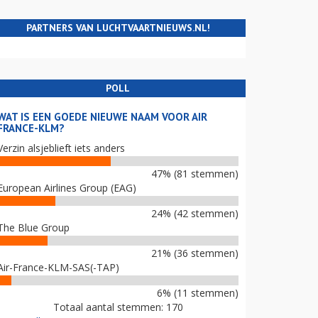
PARTNERS VAN LUCHTVAARTNIEUWS.NL!
POLL
WAT IS EEN GOEDE NIEUWE NAAM VOOR AIR
FRANCE-KLM?
Verzin alsjeblieft iets anders
47% (81 stemmen)
European Airlines Group (EAG)
24% (42 stemmen)
The Blue Group
21% (36 stemmen)
Air-France-KLM-SAS(-TAP)
6% (11 stemmen)
Totaal aantal stemmen: 170