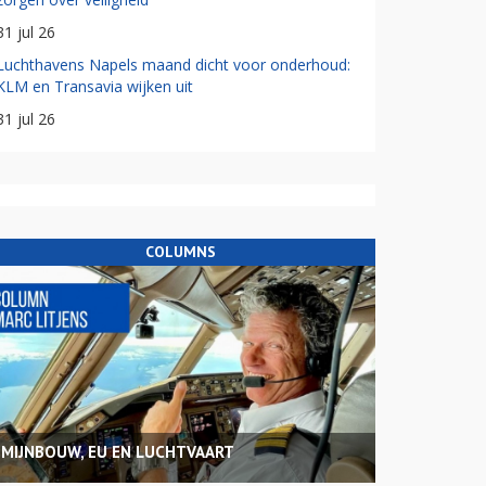
31 jul 26
Luchthavens Napels maand dicht voor onderhoud:
KLM en Transavia wijken uit
31 jul 26
COLUMNS
MIJNBOUW, EU EN LUCHTVAART