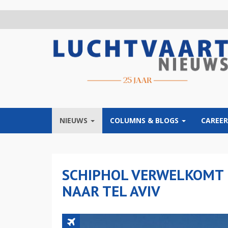
Overslaan
en
naar
de
inhoud
gaan
NIEUWS
COLUMNS & BLOGS
CAREER
SCHIPHOL VERWELKOMT 
NAAR TEL AVIV