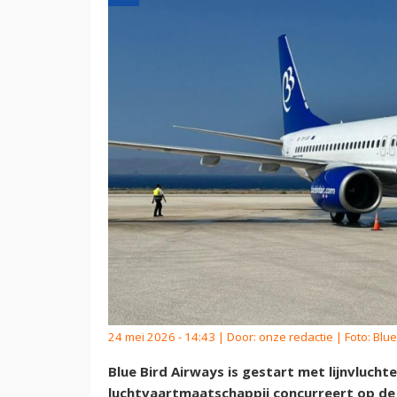
24 mei 2026 - 14:43 | Door:
onze redactie
| Foto: Blue
Blue Bird Airways is gestart met lijnvlucht
luchtvaartmaatschappij concurreert op de 