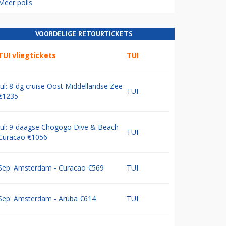
Meer polls
VOORDELIGE RETOURTICKETS
TUI vliegtickets
TUI
Jul: 8-dg cruise Oost Middellandse Zee
TUI
€1235
Jul: 9-daagse Chogogo Dive & Beach
TUI
Curacao €1056
Sep: Amsterdam - Curacao €569
TUI
Sep: Amsterdam - Aruba €614
TUI