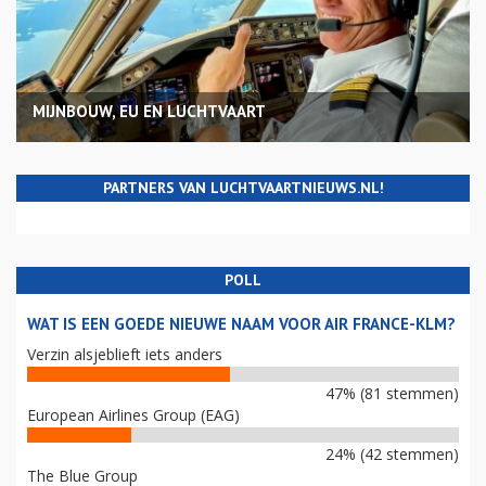
MIJNBOUW, EU EN LUCHTVAART
PARTNERS VAN LUCHTVAARTNIEUWS.NL!
POLL
WAT IS EEN GOEDE NIEUWE NAAM VOOR AIR FRANCE-KLM?
Verzin alsjeblieft iets anders
47% (81 stemmen)
European Airlines Group (EAG)
24% (42 stemmen)
The Blue Group