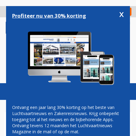
Overslaan
en
x
Digitaal Magazine
Registreer
Check in
naar
Profiteer nu van 30% korting
de
inhoud
gaan
Magazine
Podcasts
Vacatures
Toggl
naviga
Ontvang een jaar lang 30% korting op het beste van
Luchtvaartnieuws en Zakenreisnieuws. Krijg onbeperkt
toegang tot al het nieuws en de bijbehorende Apps.
SCHIPHOL NOTEERT
Ontvang tevens 12 maanden het Luchtvaartnieuws
DRUKSTE MAAND VAN HET
Magazine in de mail of op de mat.