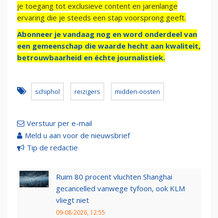
je toegang tot exclusieve content en jarenlange
ervaring die je steeds een stap voorsprong geeft.
Abonneer je vandaag nog en word onderdeel van
een gemeenschap die waarde hecht aan kwaliteit,
betrouwbaarheid en échte journalistiek.
schiphol
reizigers
midden-oosten
Verstuur per e-mail
Meld u aan voor de nieuwsbrief
Tip de redactie
Ruim 80 procent vluchten Shanghai
gecancelled vanwege tyfoon, ook KLM
vliegt niet
09-08-2026, 12:55