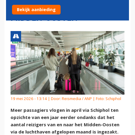
JAAR ONDANKS SITUATIE
Bekijk aanbieding
MIDDEN-OOSTEN
19 mei 2026 - 13:14 | Door:
Reismedia / ANP
| Foto: Schiphol
Meer passagiers vlogen in april via Schiphol ten
opzichte van een jaar eerder ondanks dat het
aantal reizigers van en naar het Midden-Oosten
via de luchthaven afgelopen maand is ingezakt.