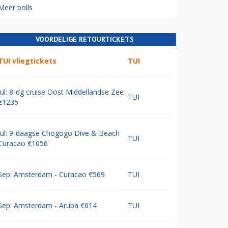
Meer polls
VOORDELIGE RETOURTICKETS
TUI vliegtickets
TUI
Jul: 8-dg cruise Oost Middellandse Zee
TUI
€1235
Jul: 9-daagse Chogogo Dive & Beach
TUI
Curacao €1056
Sep: Amsterdam - Curacao €569
TUI
Sep: Amsterdam - Aruba €614
TUI