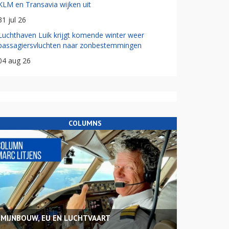
KLM en Transavia wijken uit
31 jul 26
Luchthaven Luik krijgt komende winter weer
passagiersvluchten naar zonbestemmingen
04 aug 26
COLUMNS
MIJNBOUW, EU EN LUCHTVAART