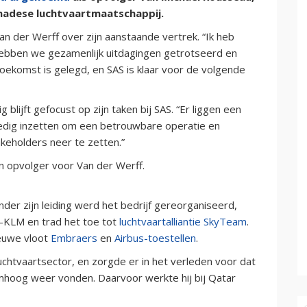
anadese luchtvaartmaatschappij.
an der Werff over zijn aanstaande vertrek. “Ik heb
n hebben we gezamenlijk uitdagingen getrotseerd en
ekomst is gelegd, en SAS is klaar voor de volgende
ig blijft gefocust op zijn taken bij SAS. “Er liggen een
volledig inzetten om een betrouwbare operatie en
akeholders neer te zetten.”
n opvolger voor Van der Werff.
der zijn leiding werd het bedrijf gereorganiseerd,
e-KLM en trad het toe tot
luchtvaartalliantie SkyTeam
.
ieuwe vloot
Embraers
en
Airbus-toestellen
.
luchtvaartsector, en zorgde er in het verleden voor dat
mhoog weer vonden. Daarvoor werkte hij bij Qatar