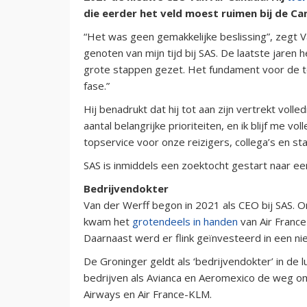
die eerder het veld moest ruimen bij de C
“Het was geen gemakkelijke beslissing”, zegt V
genoten van mijn tijd bij SAS. De laatste jare
grote stappen gezet. Het fundament voor de to
fase.”
Hij benadrukt dat hij tot aan zijn vertrekt volled
aantal belangrijke prioriteiten, en ik blijf me 
topservice voor onze reizigers, collega’s en st
SAS is inmiddels een zoektocht gestart naar ee
Bedrijvendokter
Van der Werff begon in 2021 als CEO bij SAS. On
kwam het
grotendeels in handen
van Air Franc
Daarnaast werd er flink geïnvesteerd in een n
De Groninger geldt als ‘bedrijvendokter’ in de 
bedrijven als Avianca en Aeromexico de weg o
Airways en Air France-KLM.