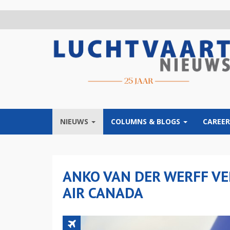
Overslaan
en
naar
de
inhoud
gaan
NIEUWS
COLUMNS & BLOGS
CAREER
ANKO VAN DER WERFF VE
AIR CANADA