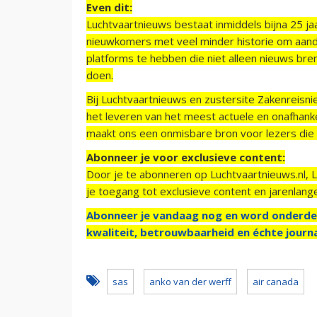
Even dit:
Luchtvaartnieuws bestaat inmiddels bijna 25 jaa
nieuwkomers met veel minder historie om aand
platforms te hebben die niet alleen nieuws bre
doen.
Bij Luchtvaartnieuws en zustersite Zakenreisn
het leveren van het meest actuele en onafhankel
maakt ons een onmisbare bron voor lezers die g
Abonneer je voor exclusieve content:
Door je te abonneren op Luchtvaartnieuws.nl, 
je toegang tot exclusieve content en jarenlang
Abonneer je vandaag nog en word onderde
kwaliteit, betrouwbaarheid en échte journa
sas
anko van der werff
air canada