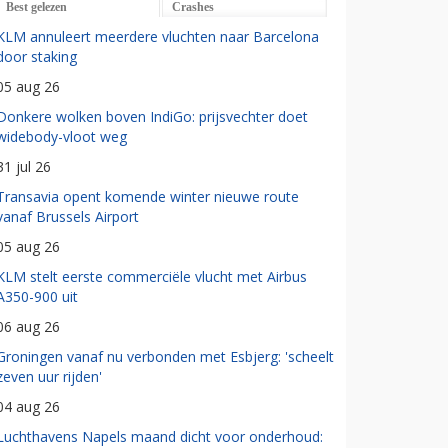
Best gelezen
Crashes
KLM annuleert meerdere vluchten naar Barcelona
door staking
05 aug 26
Donkere wolken boven IndiGo: prijsvechter doet
widebody-vloot weg
31 jul 26
Transavia opent komende winter nieuwe route
vanaf Brussels Airport
05 aug 26
KLM stelt eerste commerciële vlucht met Airbus
A350-900 uit
06 aug 26
Groningen vanaf nu verbonden met Esbjerg: 'scheelt
zeven uur rijden'
04 aug 26
Luchthavens Napels maand dicht voor onderhoud: