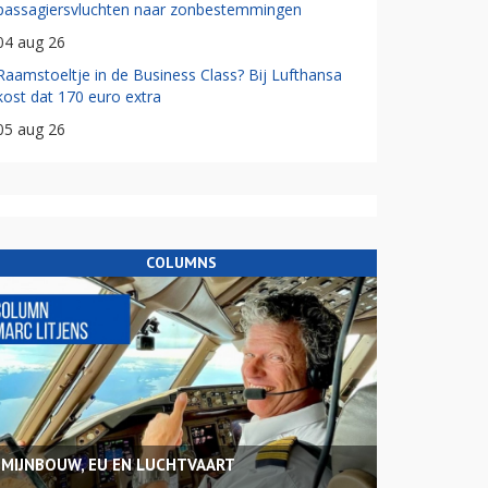
passagiersvluchten naar zonbestemmingen
04 aug 26
Raamstoeltje in de Business Class? Bij Lufthansa
kost dat 170 euro extra
05 aug 26
COLUMNS
MIJNBOUW, EU EN LUCHTVAART