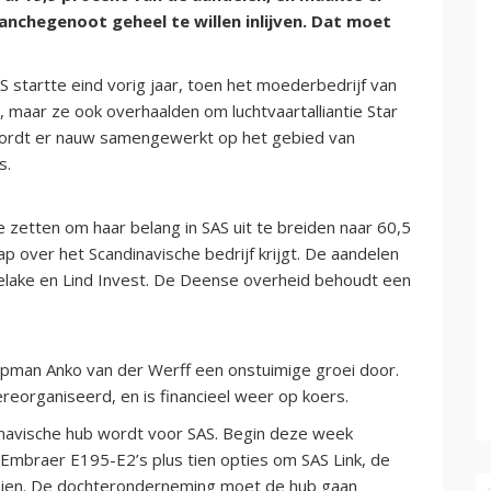
nchegenoot geheel te willen inlijven. Dat moet
startte eind vorig jaar, toen het moederbedrijf van
s, maar ze ook overhaalden om luchtvaartalliantie Star
 wordt er nauw samengewerkt op het gebied van
s.
 zetten om haar belang in SAS uit te breiden naar 60,5
 over het Scandinavische bedrijf krijgt. De aandelen
lake en Lind Invest. De Deense overheid behoudt een
opman Anko van der Werff een onstuimige groei door.
reorganiseerd, en is financieel weer op koers.
navische hub wordt voor SAS. Begin deze week
 Embraer E195-E2’s plus tien opties om SAS Link, de
oeien. De dochteronderneming moet de hub gaan