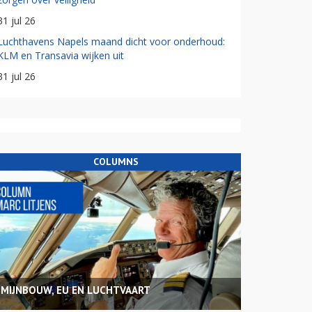
31 jul 26
Luchthavens Napels maand dicht voor onderhoud:
KLM en Transavia wijken uit
31 jul 26
COLUMNS
MIJNBOUW, EU EN LUCHTVAART