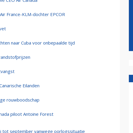
uwe CEO Air Canada
 Air France-KLM-dochter EPCOR
vet
hten naar Cuba voor onbepaalde tijd
randstofprijzen
tvangst
Canarische Eilanden
alige rouwboodschap
ada piloot Antoine Forest
bai tot september vanwege oorlogssituatie