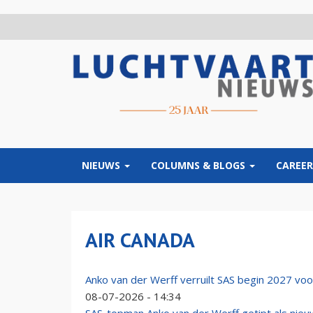
Overslaan
en
naar
de
inhoud
gaan
NIEUWS
COLUMNS & BLOGS
CAREER
AIR CANADA
Anko van der Werff verruilt SAS begin 2027 voo
08-07-2026 - 14:34