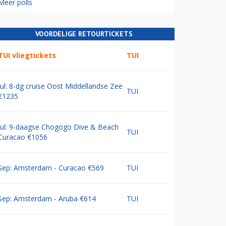
Meer polls
VOORDELIGE RETOURTICKETS
TUI vliegtickets
TUI
Jul: 8-dg cruise Oost Middellandse Zee
TUI
€1235
Jul: 9-daagse Chogogo Dive & Beach
TUI
Curacao €1056
Sep: Amsterdam - Curacao €569
TUI
Sep: Amsterdam - Aruba €614
TUI