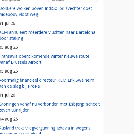
Donkere wolken boven IndiGo: prijsvechter doet
widebody-vloot weg
31 jul 26
KLM annuleert meerdere vluchten naar Barcelona
door staking
05 aug 26
Transavia opent komende winter nieuwe route
vanaf Brussels Airport
05 aug 26
Voormalig financieel directeur KLM Erik Swelheim
aan de slag bij ProRail
31 jul 26
Groningen vanaf nu verbonden met Esbjerg: 'scheelt
zeven uur rijden'
04 aug 26
Rusland trekt vliegvergunning Izhavia in wegens
zorgen over veiligheid