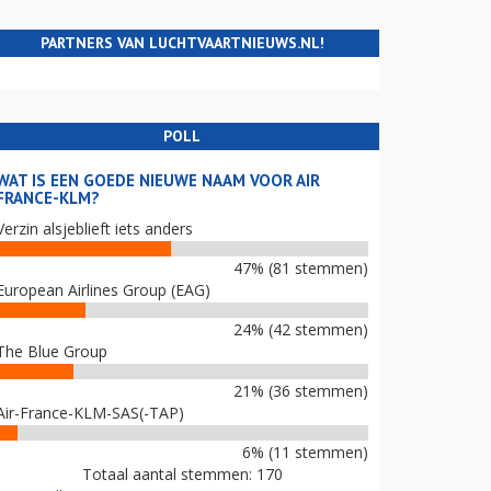
PARTNERS VAN LUCHTVAARTNIEUWS.NL!
POLL
WAT IS EEN GOEDE NIEUWE NAAM VOOR AIR
FRANCE-KLM?
Verzin alsjeblieft iets anders
47% (81 stemmen)
European Airlines Group (EAG)
24% (42 stemmen)
The Blue Group
21% (36 stemmen)
Air-France-KLM-SAS(-TAP)
6% (11 stemmen)
Totaal aantal stemmen: 170