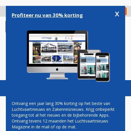
Overslaan
en
x
Digitaal Magazine
Registreer
Check in
naar
Profiteer nu van 30% korting
de
inhoud
gaan
Magazine
Podcasts
Vacatures
Toggl
naviga
Ontvang een jaar lang 30% korting op het beste van
Luchtvaartnieuws en Zakenreisnieuws. Krijg onbeperkt
toegang tot al het nieuws en de bijbehorende Apps.
AELS ONTMANTELT
Ontvang tevens 12 maanden het Luchtvaartnieuws
CANADESE AIRBUS A319 OP
Magazine in de mail of op de mat.