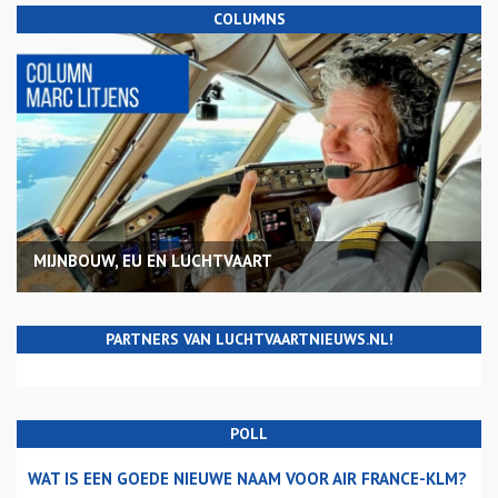
COLUMNS
MIJNBOUW, EU EN LUCHTVAART
PARTNERS VAN LUCHTVAARTNIEUWS.NL!
POLL
WAT IS EEN GOEDE NIEUWE NAAM VOOR AIR FRANCE-KLM?