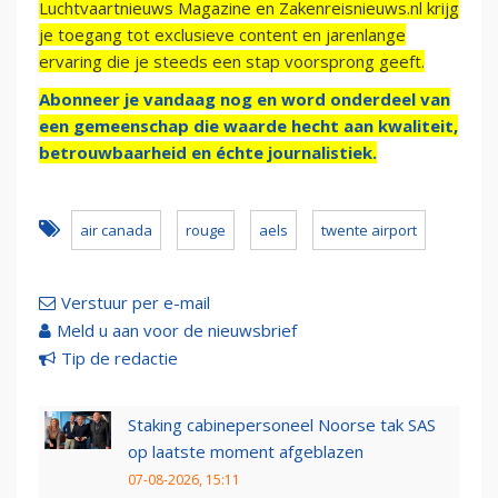
Luchtvaartnieuws Magazine en Zakenreisnieuws.nl krijg
je toegang tot exclusieve content en jarenlange
ervaring die je steeds een stap voorsprong geeft.
Abonneer je vandaag nog en word onderdeel van
een gemeenschap die waarde hecht aan kwaliteit,
betrouwbaarheid en échte journalistiek.
air canada
rouge
aels
twente airport
Verstuur per e-mail
Meld u aan voor de nieuwsbrief
Tip de redactie
Staking cabinepersoneel Noorse tak SAS
op laatste moment afgeblazen
07-08-2026, 15:11