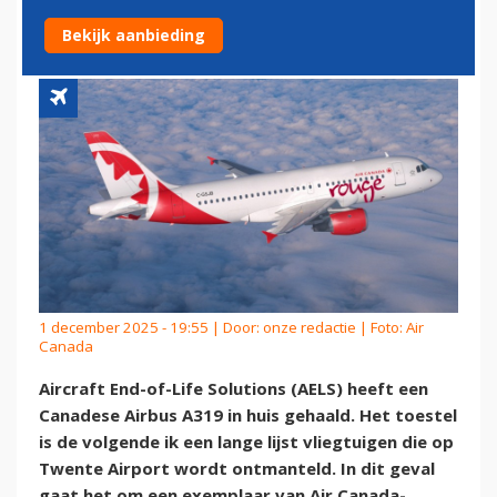
TWENTE AIRPORT
Bekijk aanbieding
1 december 2025 - 19:55 | Door:
onze redactie
| Foto: Air
Canada
Aircraft End-of-Life Solutions (AELS) heeft een
Canadese Airbus A319 in huis gehaald. Het toestel
is de volgende ik een lange lijst vliegtuigen die op
Twente Airport wordt ontmanteld. In dit geval
gaat het om een exemplaar van Air Canada-