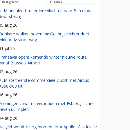
Best gelezen
Crashes
KLM annuleert meerdere vluchten naar Barcelona
door staking
05 aug 26
Donkere wolken boven IndiGo: prijsvechter doet
widebody-vloot weg
31 jul 26
Transavia opent komende winter nieuwe route
vanaf Brussels Airport
05 aug 26
KLM stelt eerste commerciële vlucht met Airbus
A350-900 uit
06 aug 26
Groningen vanaf nu verbonden met Esbjerg: 'scheelt
zeven uur rijden'
04 aug 26
easyJet wordt overgenomen door Apollo, Castlelake