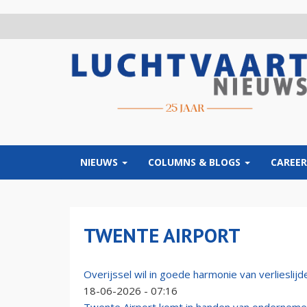
Overslaan
en
naar
de
inhoud
gaan
NIEUWS
COLUMNS & BLOGS
CAREER
TWENTE AIRPORT
Overijssel wil in goede harmonie van verlieslij
18-06-2026 - 07:16