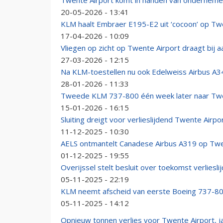
Twente Airport komt in handen van ondernemer
20-05-2026 - 13:41
KLM haalt Embraer E195-E2 uit ‘cocoon’ op Tw
17-04-2026 - 10:09
Vliegen op zicht op Twente Airport draagt bij 
27-03-2026 - 12:15
Na KLM-toestellen nu ook Edelweiss Airbus A3
28-01-2026 - 11:33
Tweede KLM 737-800 één week later naar Twen
15-01-2026 - 16:15
Sluiting dreigt voor verlieslijdend Twente Airpo
11-12-2025 - 10:30
AELS ontmantelt Canadese Airbus A319 op Twe
01-12-2025 - 19:55
Overijssel stelt besluit over toekomst verliesli
05-11-2025 - 22:19
KLM neemt afscheid van eerste Boeing 737-800:
05-11-2025 - 14:12
Opnieuw tonnen verlies voor Twente Airport, j