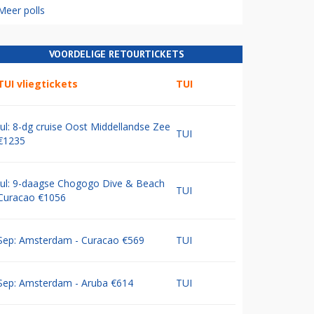
Meer polls
VOORDELIGE RETOURTICKETS
TUI vliegtickets
TUI
Jul: 8-dg cruise Oost Middellandse Zee
TUI
€1235
Jul: 9-daagse Chogogo Dive & Beach
TUI
Curacao €1056
Sep: Amsterdam - Curacao €569
TUI
Sep: Amsterdam - Aruba €614
TUI