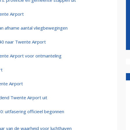
s: provincie en gemeente stappen uit
ente Airport
aan afname aantal vliegbewegingen
40 naar Twente Airport
te Airport voor ontmanteling
rt
nte Airport
jdend Twente Airport uit
 uitfasering officieel begonnen
aar van de waarheid voor luchthaven