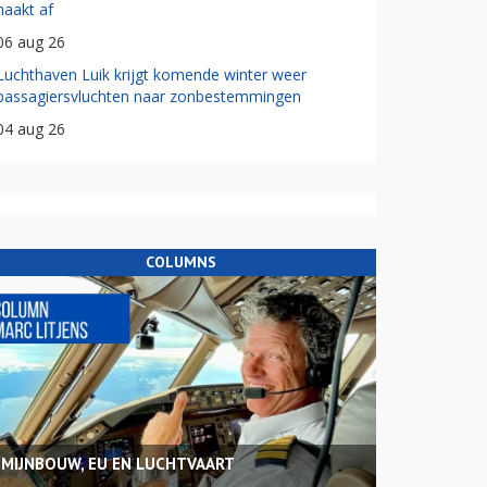
haakt af
06 aug 26
Luchthaven Luik krijgt komende winter weer
passagiersvluchten naar zonbestemmingen
04 aug 26
COLUMNS
MIJNBOUW, EU EN LUCHTVAART