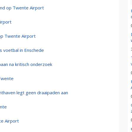
and op Twente Airport
irport
 op Twente Airport
s voetbal in Enschede
aan na kritisch onderzoek
 Twente
hthaven legt geen draaipaden aan
ente
te Airport