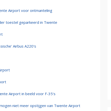
ente Airport voor ontmanteling
er toestel geparkeerd in Twente
rt
sische' Airbus A220's
irport
port
nte Airport in beeld voor F-35's
en mogen niet meer opstijgen van Twente Airport