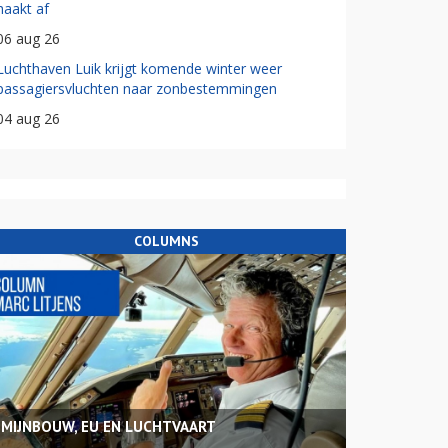
haakt af
06 aug 26
Luchthaven Luik krijgt komende winter weer
passagiersvluchten naar zonbestemmingen
04 aug 26
COLUMNS
MIJNBOUW, EU EN LUCHTVAART