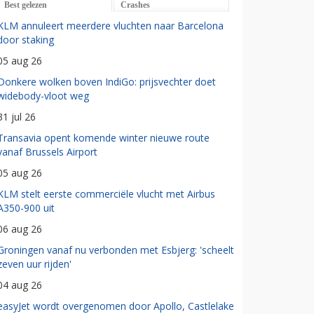
Best gelezen
Crashes
KLM annuleert meerdere vluchten naar Barcelona
door staking
05 aug 26
Donkere wolken boven IndiGo: prijsvechter doet
widebody-vloot weg
31 jul 26
Transavia opent komende winter nieuwe route
vanaf Brussels Airport
05 aug 26
KLM stelt eerste commerciële vlucht met Airbus
A350-900 uit
06 aug 26
Groningen vanaf nu verbonden met Esbjerg: 'scheelt
zeven uur rijden'
04 aug 26
easyJet wordt overgenomen door Apollo, Castlelake