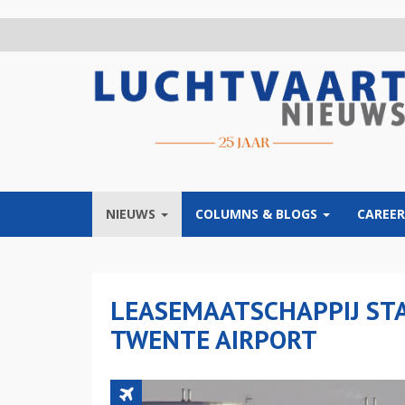
Overslaan
en
naar
de
inhoud
gaan
NIEUWS
COLUMNS & BLOGS
CAREER
LEASEMAATSCHAPPIJ STA
TWENTE AIRPORT