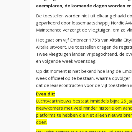
exemplaren, de komende dagen worden er n
De toestellen worden niet uit elkaar gehaald d
geparkeerd door leasemaatschappij Nordic Avia
Maintenance verzorgt de vliegtuigen, om ze vl
Het gaat om vijf Embraer 175’s van Alitalia Cit
Alitalia uitvoert. De toestellen dragen de reg
Twee vliegtuigen landen vrijdagochtend, de over
en volgende week woensdag.
Op dit moment is niet bekend hoe lang de Embra
week officieel op te bestaan, waarna opvolger
dat de leasecontracten voor de vijf toestellen i
Even dit:
Luchtvaartnieuws bestaat inmiddels bijna 25 jaa
nieuwkomers met veel minder historie om aand
platforms te hebben die niet alleen nieuws bre
doen.
Bij Luchtvaartnieuws en zustersite Zakenreisn