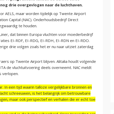
og drie overgevlogen naar de luchthaven.
oor AELS, maar worden tijdelijk op Twente Airport
tion Capital (NAC). Onderhoudsbedrijf Direct
iegwaardig te houden.
yLiner, dat binnen Europa vluchten voor moederbedrijf
istraties EI-RDF, EI-RDG, EI-RDH, EI-RDN en EI-RDO.
ige drie volgen zoals het er nu naar uitziet zaterdag
ers op Twente Airport blijven. Alitalia houdt volgende
 ITA de vluchtuitvoering deels overneemt. NAC meldt
s verlopen.
r. In een tijd waarin talloze vergelijkbare bronnen en
acht schreeuwen, is het belangrijk om betrouwbare
ngen, maar ook perspectief en verhalen die er echt toe
ieuws vind je die betrouwbaarheid. Onze toewijding aan