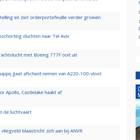
elling en ziet orderportefeuille verder groeien
chorting vluchten naar Tel Aviv
vrachtvlucht met Boeing 777F ooit uit
happij gaat afscheid nemen van A220-100-vloot
 Apollo, Castlelake haakt af
n de luchtvaart
t vliegveld Maastricht zich aan bij ANVR