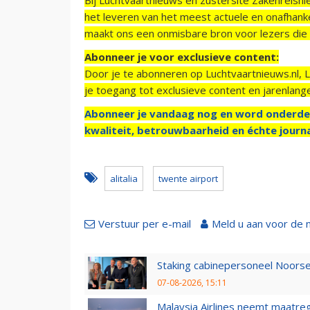
het leveren van het meest actuele en onafhankel
maakt ons een onmisbare bron voor lezers die g
Abonneer je voor exclusieve content:
Door je te abonneren op Luchtvaartnieuws.nl, 
je toegang tot exclusieve content en jarenlang
Abonneer je vandaag nog en word onderde
kwaliteit, betrouwbaarheid en échte journa
alitalia
twente airport
Verstuur per e-mail
Meld u aan voor de 
Staking cabinepersoneel Noorse
07-08-2026, 15:11
Malaysia Airlines neemt maatreg