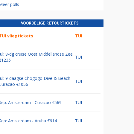
Meer polls
VOORDELIGE RETOURTICKETS
TUI vliegtickets
TUI
Jul: 8-dg cruise Oost Middellandse Zee
TUI
€1235
Jul: 9-daagse Chogogo Dive & Beach
TUI
Curacao €1056
Sep: Amsterdam - Curacao €569
TUI
Sep: Amsterdam - Aruba €614
TUI