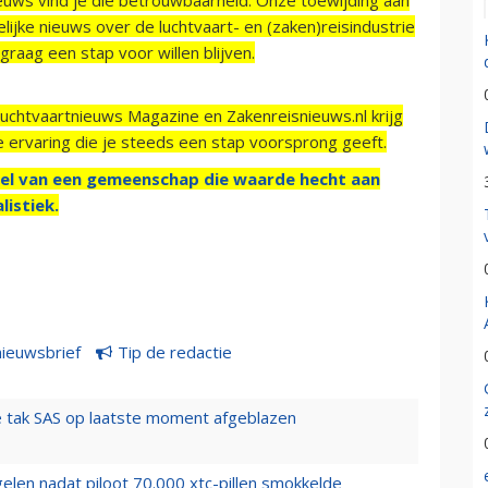
ijke nieuws over de luchtvaart- en (zaken)reisindustrie
raag een stap voor willen blijven.
Luchtvaartnieuws Magazine en Zakenreisnieuws.nl krijg
e ervaring die je steeds een stap voorsprong geeft.
el van een gemeenschap die waarde hecht aan
listiek.
nieuwsbrief
Tip de redactie
 tak SAS op laatste moment afgeblazen
elen nadat piloot 70.000 xtc-pillen smokkelde