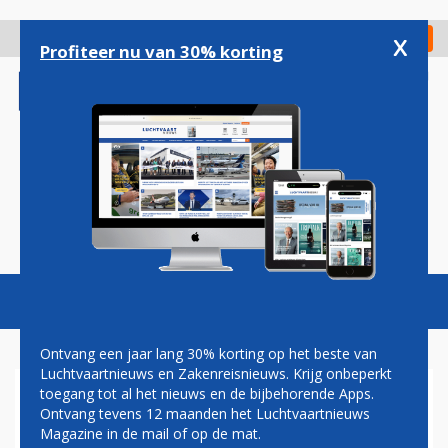
Overslaan
en
x
Digitaal Magazine
Registreer
Check in
naar
Profiteer nu van 30% korting
de
inhoud
gaan
Magazine
Podcasts
Vacatures
Toggl
naviga
Ontvang een jaar lang 30% korting op het beste van
Luchtvaartnieuws en Zakenreisnieuws. Krijg onbeperkt
toegang tot al het nieuws en de bijbehorende Apps.
AIR CANADA VOEGT ACHT
Ontvang tevens 12 maanden het Luchtvaartnieuws
BOEING 737 MAX 8'S AAN DE
Magazine in de mail of op de mat.