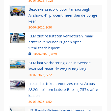
30-07-2026, 10:23
Bezoekersrecord voor Farnborough
Airshow: 41 procent meer dan de vorige
keer
30-07-2026, 9:30
KLM ziet resultaten verbeteren, maar
achteroverleunen is geen optie:
‘Realistisch blijven’
30-07-2026, 9:29
KLM laat verbetering zien in tweede
kwartaal, maar de weg is nog lang
30-07-2026, 8:22
Icelandair tekent voor zes extra Airbus
A320neo's om laatste Boeing 757's af te
lossen
30-07-2026, 6:52
US-Bangla Airlines aan vooravond van