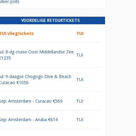
Meer polls
VOORDELIGE RETOURTICKETS
TUI vliegtickets
TUI
Jul: 8-dg cruise Oost Middellandse Zee
TUI
€1235
Jul: 9-daagse Chogogo Dive & Beach
TUI
Curacao €1056
Sep: Amsterdam - Curacao €569
TUI
Sep: Amsterdam - Aruba €614
TUI