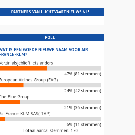
PARTNERS VAN LUCHTVAARTNIEUWS.NL!
POLL
WAT IS EEN GOEDE NIEUWE NAAM VOOR AIR
FRANCE-KLM?
Verzin alsjeblieft iets anders
47% (81 stemmen)
European Airlines Group (EAG)
24% (42 stemmen)
The Blue Group
21% (36 stemmen)
Air-France-KLM-SAS(-TAP)
6% (11 stemmen)
Totaal aantal stemmen: 170