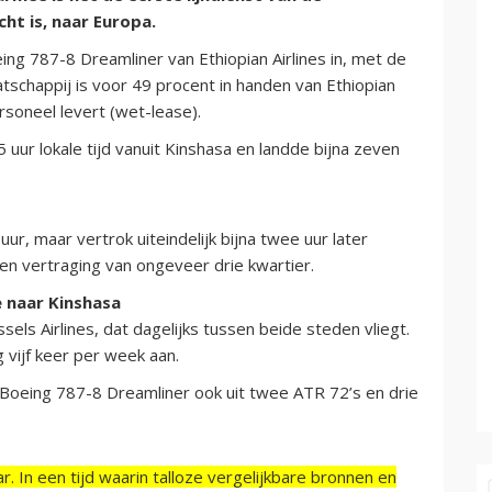
ht is, naar Europa.
ng 787-8 Dreamliner van Ethiopian Airlines in, met de
tschappij is voor 49 procent in handen van Ethiopian
rsoneel levert (wet-lease).
uur lokale tijd vanuit Kinshasa en landde bijna zeven
r, maar vertrok uiteindelijk bijna twee uur later
een vertraging van ongeveer drie kwartier.
e naar Kinshasa
ls Airlines, dat dagelijks tussen beide steden vliegt.
vijf keer per week aan.
 Boeing 787-8 Dreamliner ook uit twee ATR 72’s en drie
r. In een tijd waarin talloze vergelijkbare bronnen en