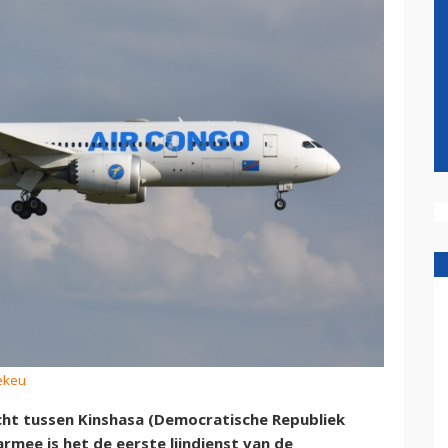
Lekeu
cht tussen Kinshasa (Democratische Republiek
rmee is het de eerste lijndienst van de