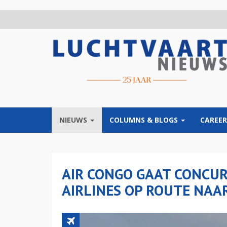
Overslaan
en
naar
de
inhoud
gaan
NIEUWS
COLUMNS & BLOGS
CAREER
AIR CONGO GAAT CONCUR
AIRLINES OP ROUTE NAA