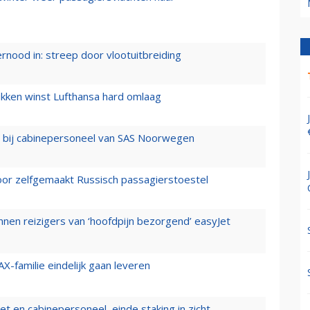
ernood in: streep door vlootuitbreiding
ukken winst Lufthansa hard omlaag
 bij cabinepersoneel van SAS Noorwegen
voor zelfgemaakt Russisch passagierstoestel
nen reizigers van ‘hoofdpijn bezorgend’ easyJet
X-familie eindelijk gaan leveren
t en cabinepersoneel, einde staking in zicht