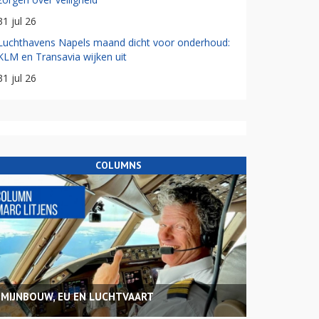
31 jul 26
Luchthavens Napels maand dicht voor onderhoud:
KLM en Transavia wijken uit
31 jul 26
COLUMNS
MIJNBOUW, EU EN LUCHTVAART