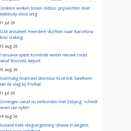
Donkere wolken boven IndiGo: prijsvechter doet
widebody-vloot weg
31 jul 26
KLM annuleert meerdere vluchten naar Barcelona
door staking
05 aug 26
Transavia opent komende winter nieuwe route
vanaf Brussels Airport
05 aug 26
Voormalig financieel directeur KLM Erik Swelheim
aan de slag bij ProRail
31 jul 26
Groningen vanaf nu verbonden met Esbjerg: 'scheelt
zeven uur rijden'
04 aug 26
Rusland trekt vliegvergunning Izhavia in wegens
zorgen over veiligheid