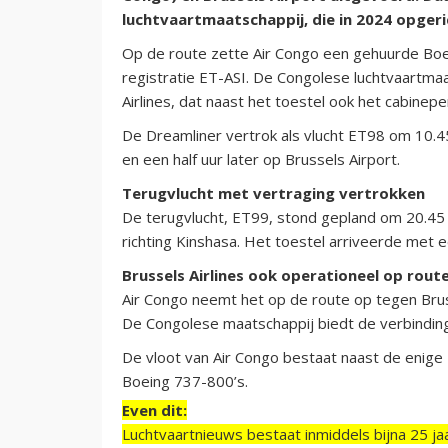
luchtvaartmaatschappij, die in 2024 opgeric
Op de route zette Air Congo een gehuurde Boei
registratie ET-ASI. De Congolese luchtvaartmaa
Airlines, dat naast het toestel ook het cabinepe
De Dreamliner vertrok als vlucht ET98 om 10.45 
en een half uur later op Brussels Airport.
Terugvlucht met vertraging vertrokken
De terugvlucht, ET99, stond gepland om 20.45 uu
richting Kinshasa. Het toestel arriveerde met 
Brussels Airlines ook operationeel op rout
Air Congo neemt het op de route op tegen Brusse
De Congolese maatschappij biedt de verbinding 
De vloot van Air Congo bestaat naast de enige
Boeing 737-800’s.
Even dit:
Luchtvaartnieuws bestaat inmiddels bijna 25 jaa