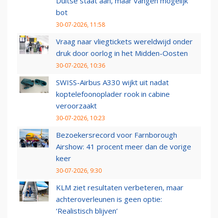
Duitse staat aan, maar vangen mogelijk
bot
30-07-2026, 11:58
Vraag naar vliegtickets wereldwijd onder
druk door oorlog in het Midden-Oosten
30-07-2026, 10:36
SWISS-Airbus A330 wijkt uit nadat
koptelefoonoplader rook in cabine
veroorzaakt
30-07-2026, 10:23
Bezoekersrecord voor Farnborough
Airshow: 41 procent meer dan de vorige
keer
30-07-2026, 9:30
KLM ziet resultaten verbeteren, maar
achteroverleunen is geen optie:
‘Realistisch blijven’