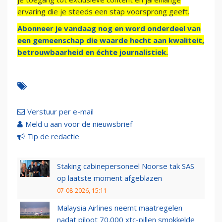
ervaring die je steeds een stap voorsprong geeft.
Abonneer je vandaag nog en word onderdeel van
een gemeenschap die waarde hecht aan kwaliteit,
betrouwbaarheid en échte journalistiek.
Verstuur per e-mail
Meld u aan voor de nieuwsbrief
Tip de redactie
Staking cabinepersoneel Noorse tak SAS
op laatste moment afgeblazen
07-08-2026, 15:11
Malaysia Airlines neemt maatregelen
nadat piloot 70.000 xtc-pillen smokkelde