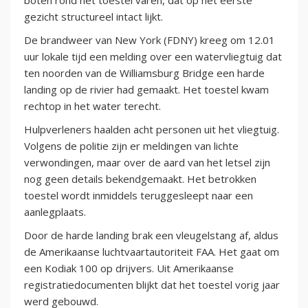
boten rond het toestel varen, dat op het eerste
gezicht structureel intact lijkt.
De brandweer van New York (FDNY) kreeg om 12.01
uur lokale tijd een melding over een watervliegtuig dat
ten noorden van de Williamsburg Bridge een harde
landing op de rivier had gemaakt. Het toestel kwam
rechtop in het water terecht.
Hulpverleners haalden acht personen uit het vliegtuig.
Volgens de politie zijn er meldingen van lichte
verwondingen, maar over de aard van het letsel zijn
nog geen details bekendgemaakt. Het betrokken
toestel wordt inmiddels teruggesleept naar een
aanlegplaats.
Door de harde landing brak een vleugelstang af, aldus
de Amerikaanse luchtvaartautoriteit FAA. Het gaat om
een Kodiak 100 op drijvers. Uit Amerikaanse
registratiedocumenten blijkt dat het toestel vorig jaar
werd gebouwd.