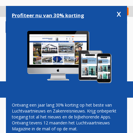
Overslaan
en
x
Digitaal Magazine
Registreer
Check in
naar
Profiteer nu van 30% korting
de
inhoud
gaan
Magazine
Podcasts
Vacatures
Toggl
naviga
Ontvang een jaar lang 30% korting op het beste van
Luchtvaartnieuws en Zakenreisnieuws. Krijg onbeperkt
toegang tot al het nieuws en de bijbehorende Apps.
VLIEGTUIG NEERGESTORT IN
Ontvang tevens 12 maanden het Luchtvaartnieuws
EAST RIVER, NEW YORK
Magazine in de mail of op de mat.