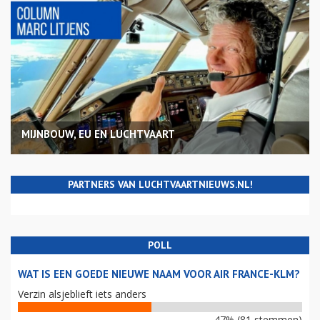
MIJNBOUW, EU EN LUCHTVAART
PARTNERS VAN LUCHTVAARTNIEUWS.NL!
POLL
WAT IS EEN GOEDE NIEUWE NAAM VOOR AIR FRANCE-KLM?
Verzin alsjeblieft iets anders
47% (81 stemmen)