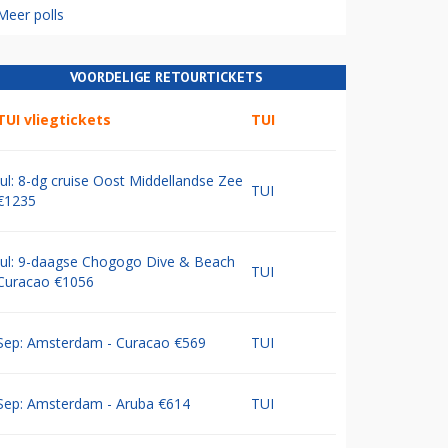
Meer polls
VOORDELIGE RETOURTICKETS
TUI vliegtickets
TUI
Jul: 8-dg cruise Oost Middellandse Zee
TUI
€1235
Jul: 9-daagse Chogogo Dive & Beach
TUI
Curacao €1056
Sep: Amsterdam - Curacao €569
TUI
Sep: Amsterdam - Aruba €614
TUI