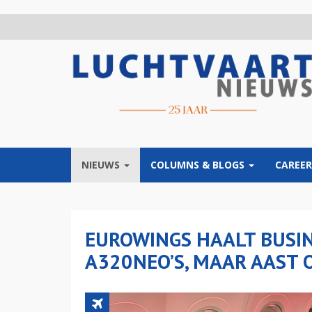
Overslaan
en
naar
de
inhoud
gaan
NIEUWS
COLUMNS & BLOGS
CAREER
EUROWINGS HAALT BUSIN
A320NEO’S, MAAR AAST 