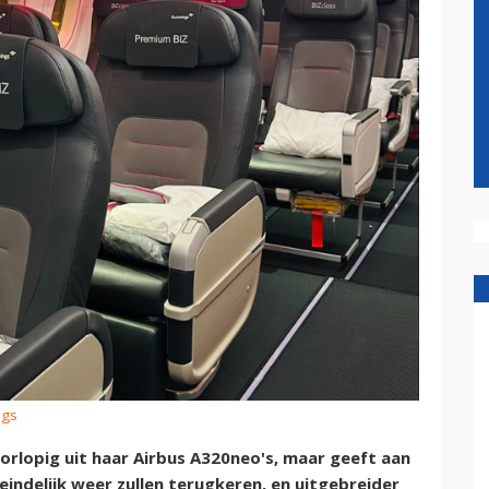
ngs
orlopig uit haar Airbus A320neo's, maar geeft aan
eindelijk weer zullen terugkeren, en uitgebreider