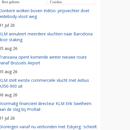
Best gelezen
Crashes
Donkere wolken boven IndiGo: prijsvechter doet
widebody-vloot weg
31 jul 26
KLM annuleert meerdere vluchten naar Barcelona
door staking
05 aug 26
Transavia opent komende winter nieuwe route
vanaf Brussels Airport
05 aug 26
KLM stelt eerste commerciële vlucht met Airbus
A350-900 uit
06 aug 26
Voormalig financieel directeur KLM Erik Swelheim
aan de slag bij ProRail
31 jul 26
Groningen vanaf nu verbonden met Esbjerg: 'scheelt