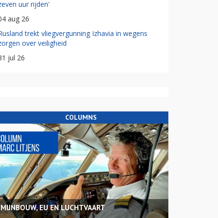
zeven uur rijden'
04 aug 26
Rusland trekt vliegvergunning Izhavia in wegens
zorgen over veiligheid
31 jul 26
COLUMNS
MIJNBOUW, EU EN LUCHTVAART