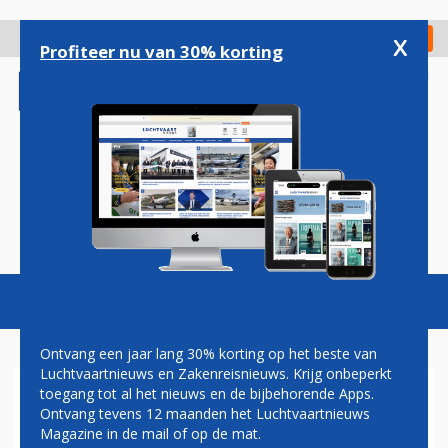
Overslaan
en
x
Digitaal Magazine
Registreer
Check in
naar
Profiteer nu van 30% korting
de
inhoud
gaan
Magazine
Podcasts
Vacatures
Toggl
naviga
Ontvang een jaar lang 30% korting op het beste van
Luchtvaartnieuws en Zakenreisnieuws. Krijg onbeperkt
toegang tot al het nieuws en de bijbehorende Apps.
BUSINESS CLASS
Ontvang tevens 12 maanden het Luchtvaartnieuws
Magazine in de mail of op de mat.