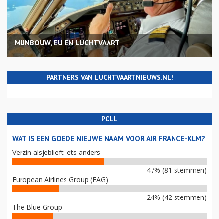
MIJNBOUW, EU EN LUCHTVAART
PARTNERS VAN LUCHTVAARTNIEUWS.NL!
POLL
WAT IS EEN GOEDE NIEUWE NAAM VOOR AIR FRANCE-KLM?
Verzin alsjeblieft iets anders
47% (81 stemmen)
European Airlines Group (EAG)
24% (42 stemmen)
The Blue Group