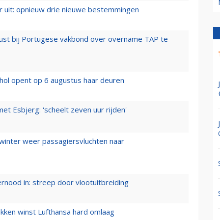
er uit: opnieuw drie nieuwe bestemmingen
rust bij Portugese vakbond over overname TAP te
hol opent op 6 augustus haar deuren
t Esbjerg: 'scheelt zeven uur rijden'
 winter weer passagiersvluchten naar
ernood in: streep door vlootuitbreiding
ukken winst Lufthansa hard omlaag