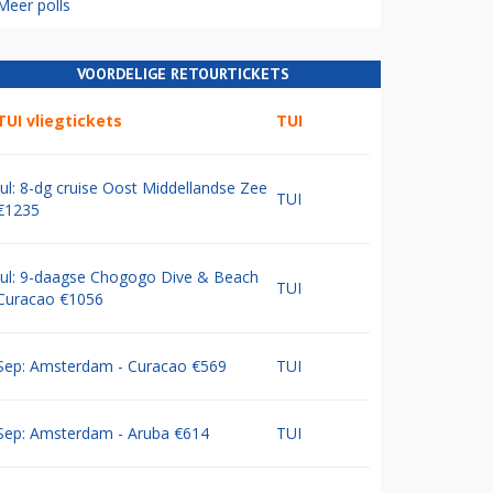
Meer polls
VOORDELIGE RETOURTICKETS
TUI vliegtickets
TUI
Jul: 8-dg cruise Oost Middellandse Zee
TUI
€1235
Jul: 9-daagse Chogogo Dive & Beach
TUI
Curacao €1056
Sep: Amsterdam - Curacao €569
TUI
Sep: Amsterdam - Aruba €614
TUI