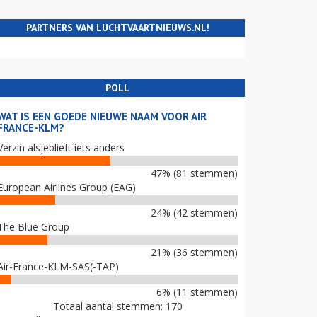
PARTNERS VAN LUCHTVAARTNIEUWS.NL!
POLL
WAT IS EEN GOEDE NIEUWE NAAM VOOR AIR
FRANCE-KLM?
Verzin alsjeblieft iets anders
47% (81 stemmen)
European Airlines Group (EAG)
24% (42 stemmen)
The Blue Group
21% (36 stemmen)
Air-France-KLM-SAS(-TAP)
6% (11 stemmen)
Totaal aantal stemmen: 170