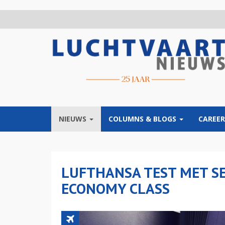
Overslaan
en
naar
de
inhoud
gaan
NIEUWS
COLUMNS & BLOGS
CAREER
LUFTHANSA TEST MET S
ECONOMY CLASS