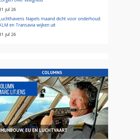
31 jul 26
Luchthavens Napels maand dicht voor onderhoud:
KLM en Transavia wijken uit
31 jul 26
COLUMNS
MIJNBOUW, EU EN LUCHTVAART