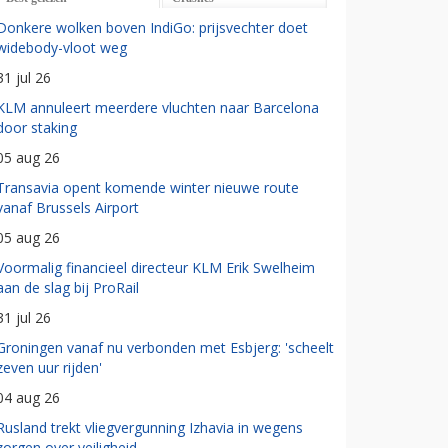
Donkere wolken boven IndiGo: prijsvechter doet
widebody-vloot weg
31 jul 26
KLM annuleert meerdere vluchten naar Barcelona
door staking
05 aug 26
Transavia opent komende winter nieuwe route
vanaf Brussels Airport
05 aug 26
Voormalig financieel directeur KLM Erik Swelheim
aan de slag bij ProRail
31 jul 26
Groningen vanaf nu verbonden met Esbjerg: 'scheelt
zeven uur rijden'
04 aug 26
Rusland trekt vliegvergunning Izhavia in wegens
zorgen over veiligheid