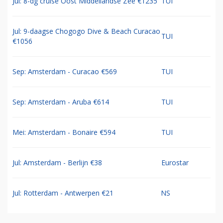
Jul: 8-dg cruise Oost Middellandse Zee €1235
TUI
Jul: 9-daagse Chogogo Dive & Beach Curacao
TUI
€1056
Sep: Amsterdam - Curacao €569
TUI
Sep: Amsterdam - Aruba €614
TUI
Mei: Amsterdam - Bonaire €594
TUI
Jul: Amsterdam - Berlijn €38
Eurostar
Jul: Rotterdam - Antwerpen €21
NS