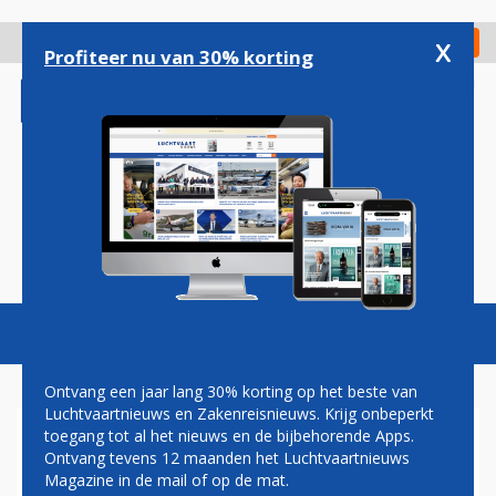
Overslaan
en
x
Digitaal Magazine
Registreer
Check in
naar
Profiteer nu van 30% korting
de
inhoud
gaan
Magazine
Podcasts
Vacatures
Toggl
naviga
Ontvang een jaar lang 30% korting op het beste van
Luchtvaartnieuws en Zakenreisnieuws. Krijg onbeperkt
toegang tot al het nieuws en de bijbehorende Apps.
EUROPESE
Ontvang tevens 12 maanden het Luchtvaartnieuws
INVESTERINGSBANK GEEFT
Magazine in de mail of op de mat.