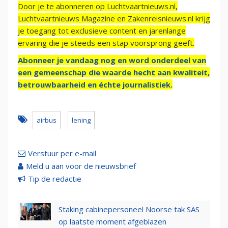
Door je te abonneren op Luchtvaartnieuws.nl,
Luchtvaartnieuws Magazine en Zakenreisnieuws.nl krijg
je toegang tot exclusieve content en jarenlange
ervaring die je steeds een stap voorsprong geeft.
Abonneer je vandaag nog en word onderdeel van
een gemeenschap die waarde hecht aan kwaliteit,
betrouwbaarheid en échte journalistiek.
airbus
lening
Verstuur per e-mail
Meld u aan voor de nieuwsbrief
Tip de redactie
Staking cabinepersoneel Noorse tak SAS
op laatste moment afgeblazen