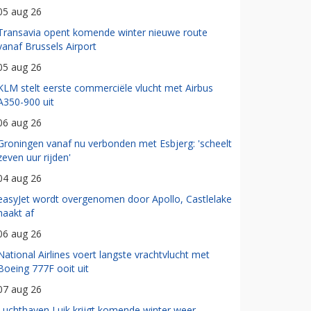
05 aug 26
Transavia opent komende winter nieuwe route
vanaf Brussels Airport
05 aug 26
KLM stelt eerste commerciële vlucht met Airbus
A350-900 uit
06 aug 26
Groningen vanaf nu verbonden met Esbjerg: 'scheelt
zeven uur rijden'
04 aug 26
easyJet wordt overgenomen door Apollo, Castlelake
haakt af
06 aug 26
National Airlines voert langste vrachtvlucht met
Boeing 777F ooit uit
07 aug 26
Luchthaven Luik krijgt komende winter weer