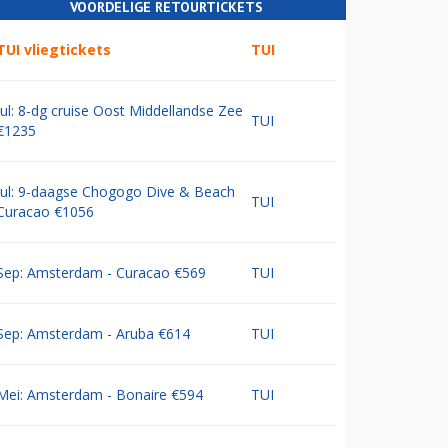
VOORDELIGE RETOURTICKETS
TUI vliegtickets
TUI
Jul: 8-dg cruise Oost Middellandse Zee
TUI
€1235
Jul: 9-daagse Chogogo Dive & Beach
TUI
Curacao €1056
Sep: Amsterdam - Curacao €569
TUI
Sep: Amsterdam - Aruba €614
TUI
Mei: Amsterdam - Bonaire €594
TUI