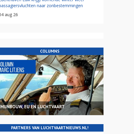
passagiersvluchten naar zonbestemmingen
04 aug 26
COLUMNS
MIJNBOUW, EU EN LUCHTVAART
PARTNERS VAN LUCHTVAARTNIEUWS.NL!