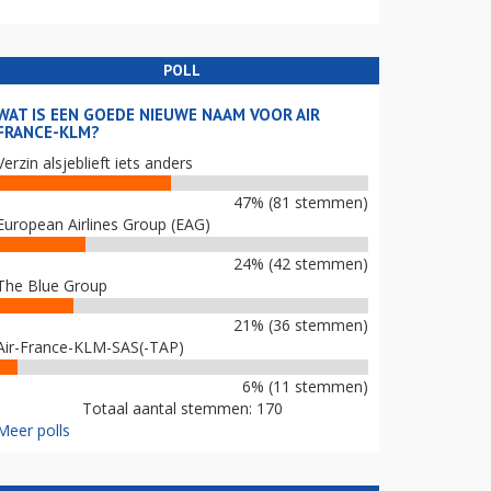
POLL
WAT IS EEN GOEDE NIEUWE NAAM VOOR AIR
FRANCE-KLM?
Verzin alsjeblieft iets anders
47% (81 stemmen)
European Airlines Group (EAG)
24% (42 stemmen)
The Blue Group
21% (36 stemmen)
Air-France-KLM-SAS(-TAP)
6% (11 stemmen)
Totaal aantal stemmen: 170
Meer polls