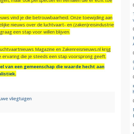
ieuws vind je die betrouwbaarheid. Onze toewijding aan
ijke nieuws over de luchtvaart- en (zaken)reisindustrie
raag een stap voor willen blijven.
Luchtvaartnieuws Magazine en Zakenreisnieuws.nl krijg
e ervaring die je steeds een stap voorsprong geeft.
el van een gemeenschap die waarde hecht aan
listiek.
uwe vliegtuigen