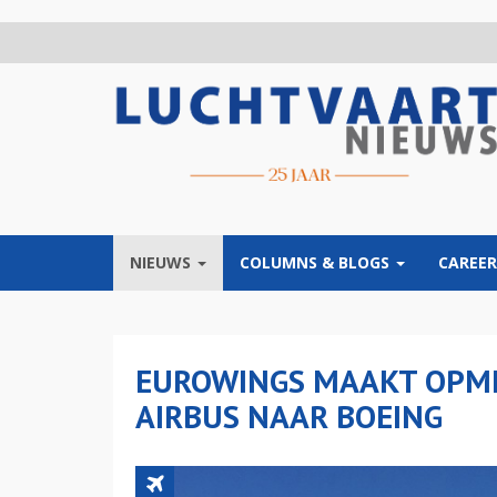
Overslaan
en
naar
de
inhoud
gaan
NIEUWS
COLUMNS & BLOGS
CAREER
EUROWINGS MAAKT OPME
AIRBUS NAAR BOEING