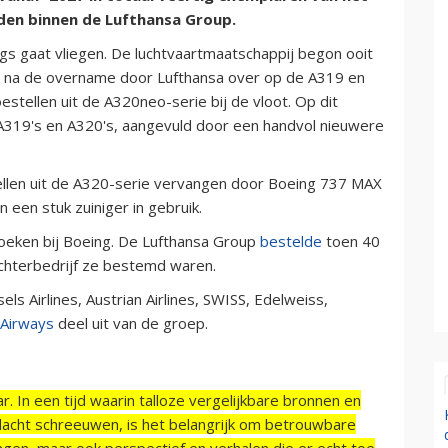
den binnen de Lufthansa Group.
gs gaat vliegen. De luchtvaartmaatschappij begon ooit
e na de overname door Lufthansa over op de A319 en
tellen uit de A320neo-serie bij de vloot. Op dit
 A319's en A320's, aangevuld door een handvol nieuwere
len uit de A320-serie vervangen door Boeing 737 MAX
n een stuk zuiniger in gebruik.
oeken bij Boeing. De Lufthansa Group
bestelde
toen 40
chterbedrijf ze bestemd waren.
s Airlines, Austrian Airlines, SWISS, Edelweiss,
 Airways
deel uit van de groep.
r. In een tijd waarin talloze vergelijkbare bronnen en
acht schreeuwen, is het belangrijk om betrouwbare
ngen, maar ook perspectief en verhalen die er echt toe