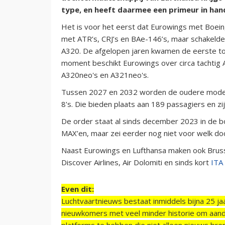
type, en heeft daarmee een primeur in han
Het is voor het eerst dat Eurowings met Boein
met ATR’s, CRJ’s en BAe-146’s, maar schakeld
A320. De afgelopen jaren kwamen de eerste toes
moment beschikt Eurowings over circa tachtig
A320neo's en A321neo's.
Tussen 2027 en 2032 worden de oudere model
8’s. Die bieden plaats aan 189 passagiers en zij
De order staat al sinds december 2023 in de b
MAX’en, maar zei eerder nog niet voor welk do
Naast Eurowings en Lufthansa maken ook Brussel
Discover Airlines, Air Dolomiti en sinds kort
ITA
Even dit:
Luchtvaartnieuws bestaat inmiddels bijna 25 jaa
nieuwkomers met veel minder historie om aand
platforms te hebben die niet alleen nieuws bre