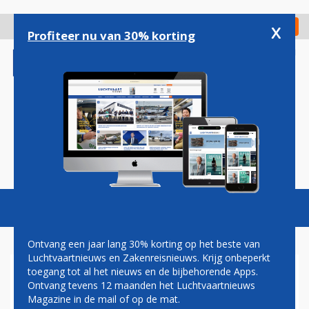
Overslaan
en
x
Digitaal Magazine
Registreer
Check in
naar
Profiteer nu van 30% korting
de
inhoud
gaan
Magazine
Podcasts
Vacatures
Toggl
naviga
Ontvang een jaar lang 30% korting op het beste van
Luchtvaartnieuws en Zakenreisnieuws. Krijg onbeperkt
toegang tot al het nieuws en de bijbehorende Apps.
SINGAPORE AIRLINES
Ontvang tevens 12 maanden het Luchtvaartnieuws
BRENGT FIRST CLASS TERUG
Magazine in de mail of op de mat.