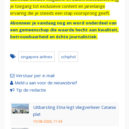
je toegang tot exclusieve content en jarenlange
ervaring die je steeds een stap voorsprong geeft.
Abonneer je vandaag nog en word onderdeel van
een gemeenschap die waarde hecht aan kwaliteit,
betrouwbaarheid en échte journalistiek.
singapore airlines
schiphol
Verstuur per e-mail
Meld u aan voor de nieuwsbrief
Tip de redactie
Uitbarsting Etna legt vliegverkeer Catania
plat
10-08-2026, 11:34