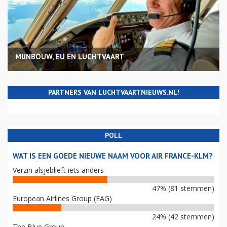
MIJNBOUW, EU EN LUCHTVAART
PARTNERS VAN LUCHTVAARTNIEUWS.NL!
POLL
WAT IS EEN GOEDE NIEUWE NAAM VOOR AIR FRANCE-KLM?
Verzin alsjeblieft iets anders
47% (81 stemmen)
European Airlines Group (EAG)
24% (42 stemmen)
The Blue Group