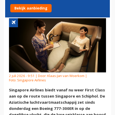
NAAR SCHIPHOL
Bekijk aanbieding
2 juli 2026 - 9:51 | Door:
Klaas-Jan van Woerkom
|
Foto: Singapore Airlines
Singapore Airlines biedt vanaf nu weer First Class
aan op de route tussen Singapore en Schiphol. De
Aziatische luchtvaartmaatschappij zet sinds
donderdag een Boeing 777-300ER in op de
dagelijkse vlucht, die de luxe reisklasse aan boord