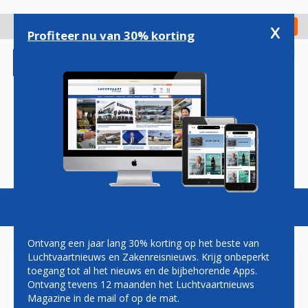
Overslaan
en
x
Digitaal Magazine
Registreer
Check in
naar
Profiteer nu van 30% korting
de
inhoud
gaan
Magazine
Podcasts
Vacatures
Toggl
naviga
Ontvang een jaar lang 30% korting op het beste van
Luchtvaartnieuws en Zakenreisnieuws. Krijg onbeperkt
toegang tot al het nieuws en de bijbehorende Apps.
EMIRATES BOUWT MEGA-
Ontvang tevens 12 maanden het Luchtvaartnieuws
HANGAAR: GOED VOOR 28
Magazine in de mail of op de mat.