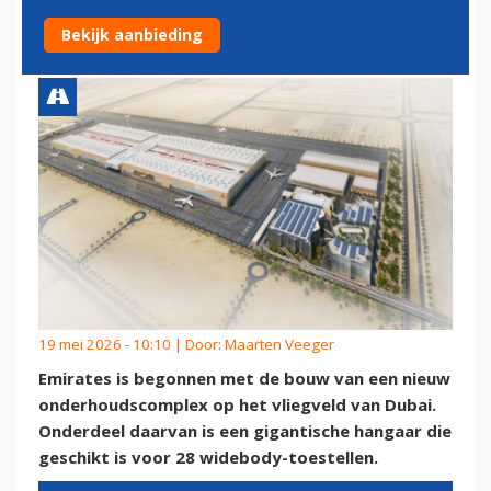
WIDEBODY-TOESTELLEN
Bekijk aanbieding
19 mei 2026 - 10:10 | Door:
Maarten Veeger
Emirates is begonnen met de bouw van een nieuw
onderhoudscomplex op het vliegveld van Dubai.
Onderdeel daarvan is een gigantische hangaar die
geschikt is voor 28 widebody-toestellen.