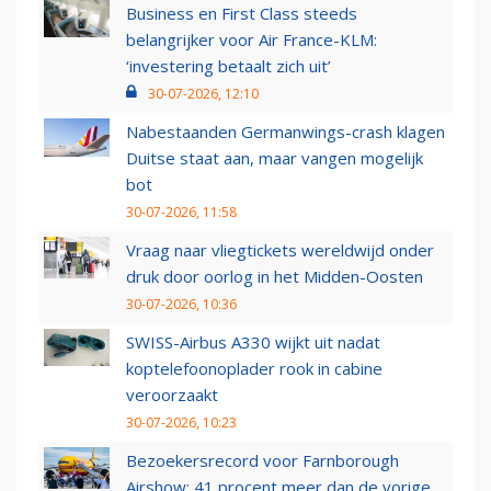
Business en First Class steeds
belangrijker voor Air France-KLM:
‘investering betaalt zich uit’
30-07-2026, 12:10
Nabestaanden Germanwings-crash klagen
Duitse staat aan, maar vangen mogelijk
bot
30-07-2026, 11:58
Vraag naar vliegtickets wereldwijd onder
druk door oorlog in het Midden-Oosten
30-07-2026, 10:36
SWISS-Airbus A330 wijkt uit nadat
koptelefoonoplader rook in cabine
veroorzaakt
30-07-2026, 10:23
Bezoekersrecord voor Farnborough
Airshow: 41 procent meer dan de vorige