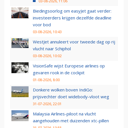
03-08-2026, 11:06
Biedingsoorlog om easyJet gaat verder:
investeerders krijgen dezelfde deadline
voor bod
03-08-2026, 10:43
WestJet annuleert voor tweede dag op rij
vlucht naar Schiphol
03-08-2026, 10:02
VisionSafe wijst Europese airlines op
gevaren rook in de cockpit
01-08-2026, 8:00
Donkere wolken boven IndiGo:
prijsvechter doet widebody-vloot weg
31-07-2026, 22:01
Malaysia Airlines-piloot na vlucht
aangehouden met duizenden xtc-pillen
31-07-2026, 13:55