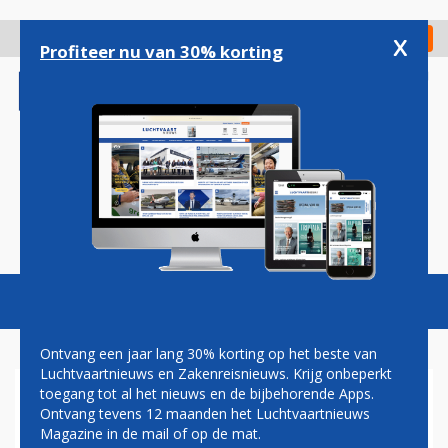
Overslaan
en
x
Digitaal Magazine
Registreer
Check in
naar
Profiteer nu van 30% korting
de
inhoud
gaan
Magazine
Podcasts
Vacatures
Toggl
naviga
Ontvang een jaar lang 30% korting op het beste van
Luchtvaartnieuws en Zakenreisnieuws. Krijg onbeperkt
toegang tot al het nieuws en de bijbehorende Apps.
NEDERLANDERS BEZORGD
Ontvang tevens 12 maanden het Luchtvaartnieuws
OVER TORENHOGE
Magazine in de mail of op de mat.