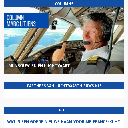
COLUMNS
MIJNBOUW, EU EN LUCHTVAART
PARTNERS VAN LUCHTVAARTNIEUWS.NL!
POLL
WAT IS EEN GOEDE NIEUWE NAAM VOOR AIR FRANCE-KLM?