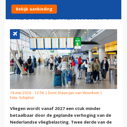
VLIEGBELASTING: SECTOR
Bekijk aanbieding
WIL DAT POLITIEK INGRIJPT
18 mei 2026 - 12:56 | Door:
Klaas-Jan van Woerkom
|
Foto: Schiphol
Vliegen wordt vanaf 2027 een stuk minder
betaalbaar door de geplande verhoging van de
Nederlandse vliegbelasting. Twee derde van de