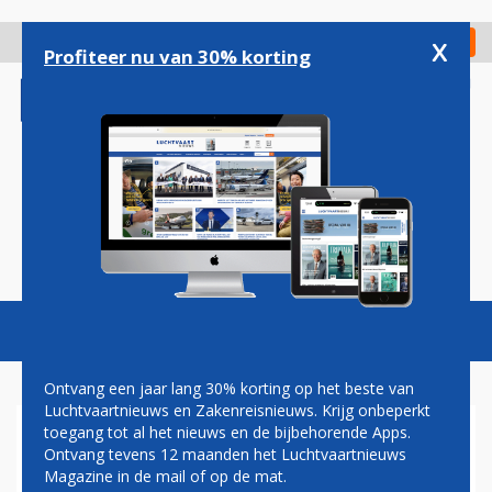
Overslaan
en
x
Digitaal Magazine
Registreer
Check in
naar
Profiteer nu van 30% korting
de
inhoud
gaan
Magazine
Podcasts
Vacatures
Toggl
naviga
Ontvang een jaar lang 30% korting op het beste van
Luchtvaartnieuws en Zakenreisnieuws. Krijg onbeperkt
toegang tot al het nieuws en de bijbehorende Apps.
SAOEDISCHE NIEUWKOMER
Ontvang tevens 12 maanden het Luchtvaartnieuws
RIYADH AIR START
Magazine in de mail of op de mat.