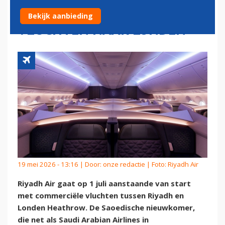
TICKETVERKOOP VOOR
Bekijk aanbieding
VLUCHTEN NAAR LONDEN
19 mei 2026 - 13:16 | Door:
onze redactie
| Foto: Riyadh Air
Riyadh Air gaat op 1 juli aanstaande van start
met commerciële vluchten tussen Riyadh en
Londen Heathrow. De Saoedische nieuwkomer,
die net als Saudi Arabian Airlines in