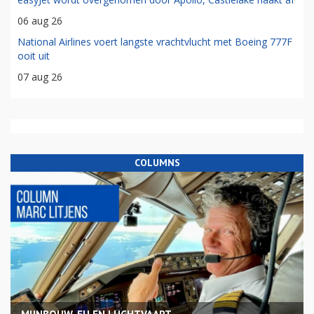
06 aug 26
National Airlines voert langste vrachtvlucht met Boeing 777F
ooit uit
07 aug 26
COLUMNS