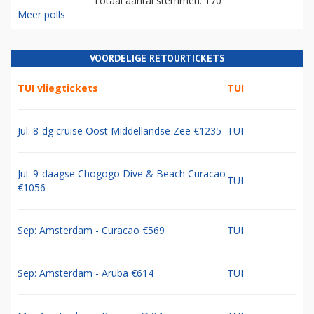
Totaal aantal stemmen: 170
Meer polls
VOORDELIGE RETOURTICKETS
TUI vliegtickets
TUI
Jul: 8-dg cruise Oost Middellandse Zee €1235
TUI
Jul: 9-daagse Chogogo Dive & Beach Curacao
TUI
€1056
Sep: Amsterdam - Curacao €569
TUI
Sep: Amsterdam - Aruba €614
TUI