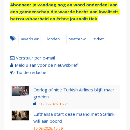
Abonneer je vandaag nog en word onderdeel van
een gemeenschap die waarde hecht aan kwaliteit,
betrouwbaarheid en échte journalistiek.
Riyadh Air
londen
heathrow
ticket
Verstuur per e-mail
Meld u aan voor de nieuwsbrief
Tip de redactie
Oorlog of niet: Turkish Airlines blijft maar
groeien
10-08-2026, 16:25
Lufthansa start deze maand met Starlink-
wifi aan boord
10-08-2026, 15:59