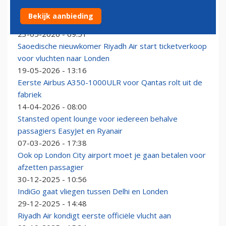
Alaska Airlines start non-stopverbinding Seattle–
Bekijk aanbieding
Londen en versnelt internationale groei
23-05-2026 - 09:51
Saoedische nieuwkomer Riyadh Air start ticketverkoop
voor vluchten naar Londen
19-05-2026 - 13:16
Eerste Airbus A350-1000ULR voor Qantas rolt uit de
fabriek
14-04-2026 - 08:00
Stansted opent lounge voor iedereen behalve
passagiers EasyJet en Ryanair
07-03-2026 - 17:38
Ook op London City airport moet je gaan betalen voor
afzetten passagier
30-12-2025 - 10:56
IndiGo gaat vliegen tussen Delhi en Londen
29-12-2025 - 14:48
Riyadh Air kondigt eerste officiële vlucht aan