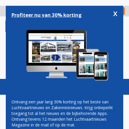
Overslaan
en
x
Digitaal Magazine
Registreer
Check in
naar
Profiteer nu van 30% korting
de
inhoud
gaan
Magazine
Podcasts
Vacatures
Toggl
naviga
Ontvang een jaar lang 30% korting op het beste van
Luchtvaartnieuws en Zakenreisnieuws. Krijg onbeperkt
toegang tot al het nieuws en de bijbehorende Apps.
LONDEN
Ontvang tevens 12 maanden het Luchtvaartnieuws
Magazine in de mail of op de mat.