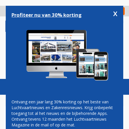
Overslaan
en
x
Digitaal Magazine
Registreer
Check in
naar
Profiteer nu van 30% korting
de
inhoud
gaan
Magazine
Podcasts
Vacatures
Toggl
naviga
Ontvang een jaar lang 30% korting op het beste van
Luchtvaartnieuws en Zakenreisnieuws. Krijg onbeperkt
toegang tot al het nieuws en de bijbehorende Apps.
EUROSTAR VANAF 30 APRIL
Ontvang tevens 12 maanden het Luchtvaartnieuws
RECHTSTREEKS AMSTERDAM
Magazine in de mail of op de mat.