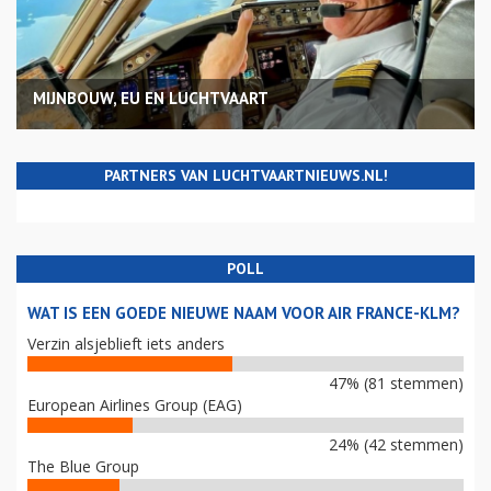
MIJNBOUW, EU EN LUCHTVAART
PARTNERS VAN LUCHTVAARTNIEUWS.NL!
POLL
WAT IS EEN GOEDE NIEUWE NAAM VOOR AIR FRANCE-KLM?
Verzin alsjeblieft iets anders
47% (81 stemmen)
European Airlines Group (EAG)
24% (42 stemmen)
The Blue Group