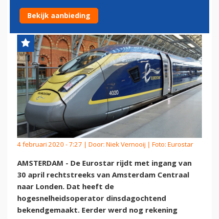
- LONDEN
Bekijk aanbieding
4 februari 2020 - 7:27 | Door:
Niek Vernooij
| Foto: Eurostar
AMSTERDAM - De Eurostar rijdt met ingang van
30 april rechtstreeks van Amsterdam Centraal
naar Londen. Dat heeft de
hogesnelheidsoperator dinsdagochtend
bekendgemaakt. Eerder werd nog rekening