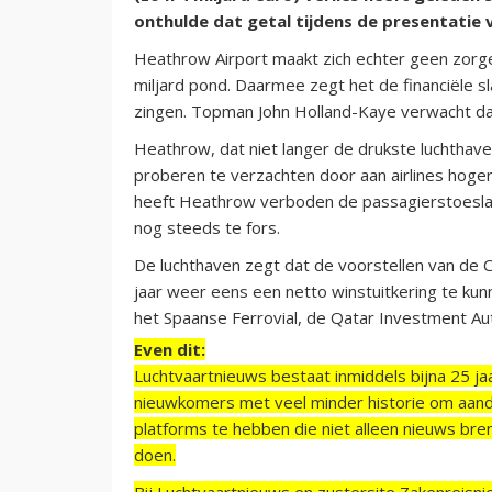
onthulde dat getal tijdens de presentatie 
Heathrow Airport maakt zich echter geen zorgen
miljard pond. Daarmee zegt het de financiële 
zingen. Topman John Holland-Kaye verwacht dat 
Heathrow, dat niet langer de drukste luchthav
proberen te verzachten door aan airlines hogere
heeft Heathrow verboden de passagierstoeslage
nog steeds te fors.
De luchthaven zegt dat de voorstellen van de C
jaar weer eens een netto winstuitkering te ku
het Spaanse Ferrovial, de Qatar Investment Au
Even dit:
Luchtvaartnieuws bestaat inmiddels bijna 25 jaa
nieuwkomers met veel minder historie om aand
platforms te hebben die niet alleen nieuws bre
doen.
Bij Luchtvaartnieuws en zustersite Zakenreisn