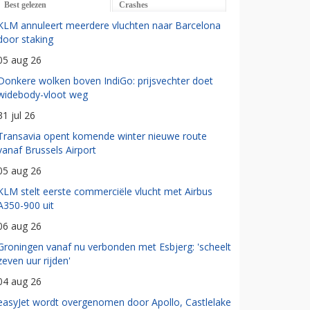
Best gelezen
Crashes
KLM annuleert meerdere vluchten naar Barcelona
door staking
05 aug 26
Donkere wolken boven IndiGo: prijsvechter doet
widebody-vloot weg
31 jul 26
Transavia opent komende winter nieuwe route
vanaf Brussels Airport
05 aug 26
KLM stelt eerste commerciële vlucht met Airbus
A350-900 uit
06 aug 26
Groningen vanaf nu verbonden met Esbjerg: 'scheelt
zeven uur rijden'
04 aug 26
easyJet wordt overgenomen door Apollo, Castlelake