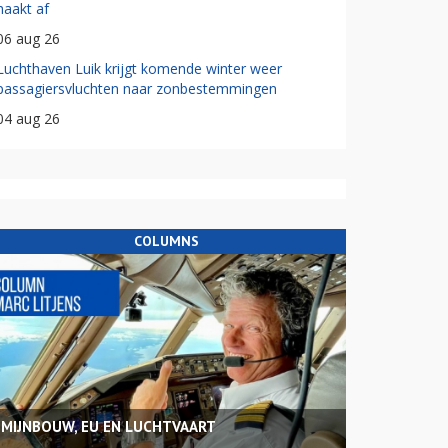
haakt af
06 aug 26
Luchthaven Luik krijgt komende winter weer
passagiersvluchten naar zonbestemmingen
04 aug 26
COLUMNS
MIJNBOUW, EU EN LUCHTVAART