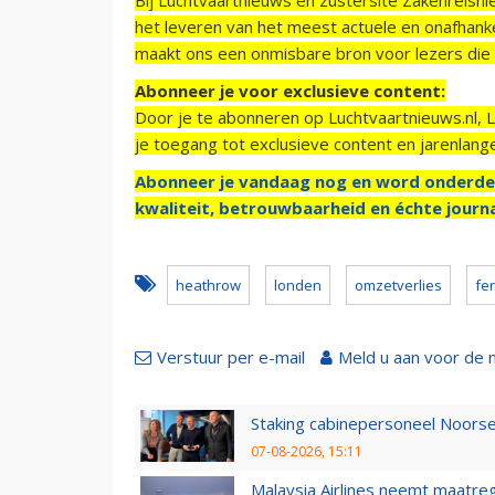
het leveren van het meest actuele en onafhankel
maakt ons een onmisbare bron voor lezers die g
Abonneer je voor exclusieve content:
Door je te abonneren op Luchtvaartnieuws.nl, 
je toegang tot exclusieve content en jarenlang
Abonneer je vandaag nog en word onderde
kwaliteit, betrouwbaarheid en échte journa
heathrow
londen
omzetverlies
fer
Verstuur per e-mail
Meld u aan voor de 
Staking cabinepersoneel Noorse
07-08-2026, 15:11
Malaysia Airlines neemt maatreg