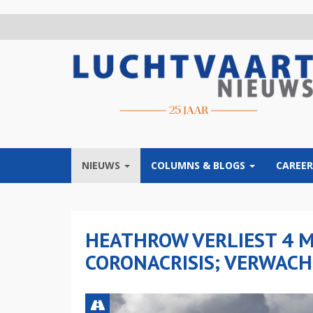
Overslaan
en
naar
de
inhoud
gaan
NIEUWS
COLUMNS & BLOGS
CAREER
HEATHROW VERLIEST 4 M
CORONACRISIS; VERWACH