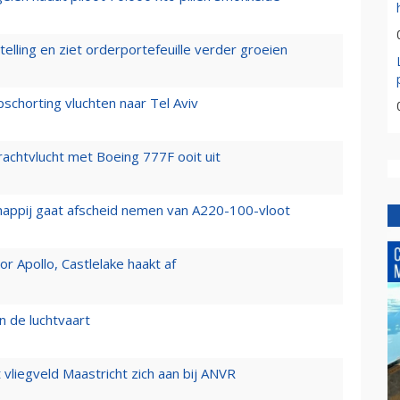
elling en ziet orderportefeuille verder groeien
chorting vluchten naar Tel Aviv
vrachtvlucht met Boeing 777F ooit uit
happij gaat afscheid nemen van A220-100-vloot
 Apollo, Castlelake haakt af
n de luchtvaart
t vliegveld Maastricht zich aan bij ANVR