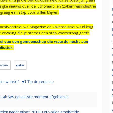
ijke nieuws over de luchtvaart- en (zaken)reisindustrie
raag een stap voor willen blijven.
Luchtvaartnieuws Magazine en Zakenreisnieuws.nl krijg
e ervaring die je steeds een stap voorsprong geeft.
el van een gemeenschap die waarde hecht aan
listiek.
rovial
qatar
nieuwsbrief
Tip de redactie
 tak SAS op laatste moment afgeblazen
elen nadat piloot 70.000 xtc-pillen smokkelde