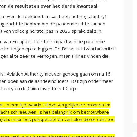
van de resultaten over het derde kwartaal.
 over de toekomst. In kas heeft het nog altijd 4,1
slagkracht te hebben om de pandemie uit te kunnen
van volledig herstel pas in 2026 sprake zal zijn.
en van Europa is, heeft de impact van de pandemie
 heffingen op te leggen. De Britse luchtvaartautoriteit
n al te zeer te verhogen, maar airlines vinden die
ivil Aviation Authority niet ver genoeg gaan om na 15
nnen doen aan de aandeelhouders. Dat zijn onder meer
thority en de China Investment Corp.
r. In een tijd waarin talloze vergelijkbare bronnen en
acht schreeuwen, is het belangrijk om betrouwbare
ngen, maar ook perspectief en verhalen die er echt toe
ieuws vind je die betrouwbaarheid. Onze toewijding aan