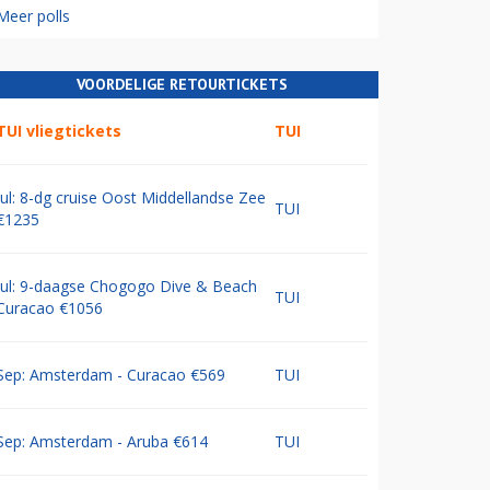
Meer polls
VOORDELIGE RETOURTICKETS
TUI vliegtickets
TUI
Jul: 8-dg cruise Oost Middellandse Zee
TUI
€1235
Jul: 9-daagse Chogogo Dive & Beach
TUI
Curacao €1056
Sep: Amsterdam - Curacao €569
TUI
Sep: Amsterdam - Aruba €614
TUI