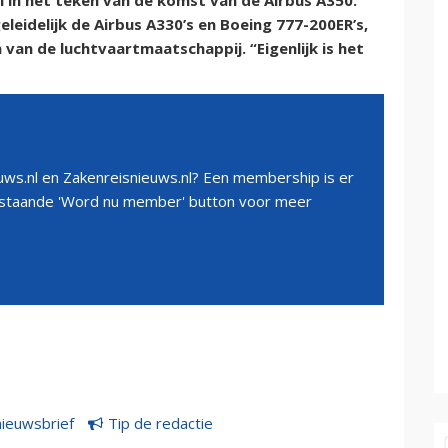
 in het teken van de komst van de Airbus A350.
leidelijk de Airbus A330’s en Boeing 777-200ER’s,
an de luchtvaartmaatschappij. “Eigenlijk is het
ws.nl en Zakenreisnieuws.nl? Een membership is er
erstaande 'Word nu member' button voor meer
nieuwsbrief
Tip de redactie