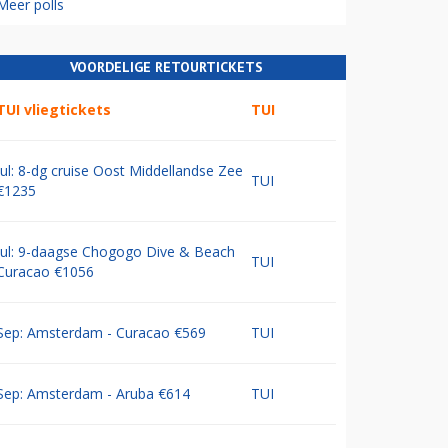
Meer polls
VOORDELIGE RETOURTICKETS
TUI vliegtickets
TUI
Jul: 8-dg cruise Oost Middellandse Zee
TUI
€1235
Jul: 9-daagse Chogogo Dive & Beach
TUI
Curacao €1056
Sep: Amsterdam - Curacao €569
TUI
Sep: Amsterdam - Aruba €614
TUI