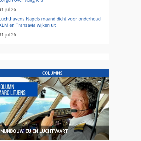
31 jul 26
Luchthavens Napels maand dicht voor onderhoud:
KLM en Transavia wijken uit
31 jul 26
COLUMNS
MIJNBOUW, EU EN LUCHTVAART