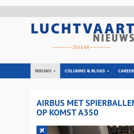
Overslaan
en
naar
de
inhoud
gaan
NIEUWS
COLUMNS & BLOGS
CAREER
AIRBUS MET SPIERBALLE
OP KOMST A350