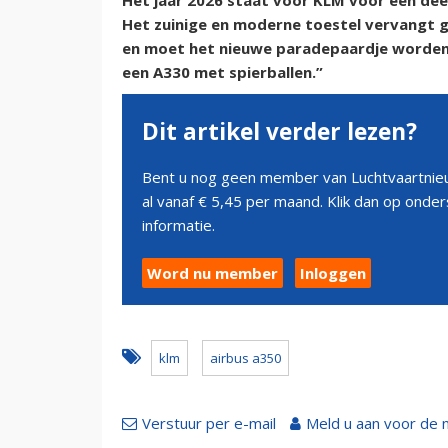
Het jaar 2026 staat voor KLM voor een deel
Het zuinige en moderne toestel vervangt ge
en moet het nieuwe paradepaardje worden v
een A330 met spierballen.”
Dit artikel verder lezen?
Bent u nog geen member van Luchtvaartnieu
al vanaf € 5,45 per maand. Klik dan op ond
informatie.
Word nu member
Inloggen
klm
airbus a350
Verstuur per e-mail
Meld u aan voor de 