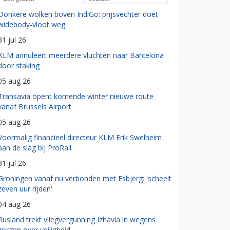
Donkere wolken boven IndiGo: prijsvechter doet
widebody-vloot weg
31 jul 26
KLM annuleert meerdere vluchten naar Barcelona
door staking
05 aug 26
Transavia opent komende winter nieuwe route
vanaf Brussels Airport
05 aug 26
Voormalig financieel directeur KLM Erik Swelheim
aan de slag bij ProRail
31 jul 26
Groningen vanaf nu verbonden met Esbjerg: 'scheelt
zeven uur rijden'
04 aug 26
Rusland trekt vliegvergunning Izhavia in wegens
zorgen over veiligheid