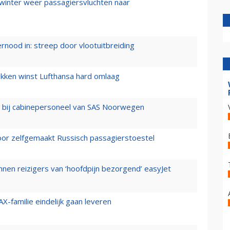
 winter weer passagiersvluchten naar
ernood in: streep door vlootuitbreiding
ukken winst Lufthansa hard omlaag
 bij cabinepersoneel van SAS Noorwegen
voor zelfgemaakt Russisch passagierstoestel
nen reizigers van ‘hoofdpijn bezorgend’ easyJet
X-familie eindelijk gaan leveren