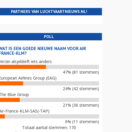
PARTNERS VAN LUCHTVAARTNIEUWS.NL!
POLL
WAT IS EEN GOEDE NIEUWE NAAM VOOR AIR
FRANCE-KLM?
Verzin alsjeblieft iets anders
47% (81 stemmen)
European Airlines Group (EAG)
24% (42 stemmen)
The Blue Group
21% (36 stemmen)
Air-France-KLM-SAS(-TAP)
6% (11 stemmen)
Totaal aantal stemmen: 170