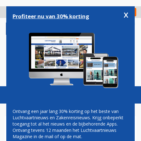
Overslaan
en
x
Digitaal Magazine
Registreer
Check in
naar
Profiteer nu van 30% korting
de
inhoud
gaan
Magazine
Podcasts
Vacatures
Toggl
naviga
Ontvang een jaar lang 30% korting op het beste van
Luchtvaartnieuws en Zakenreisnieuws. Krijg onbeperkt
toegang tot al het nieuws en de bijbehorende Apps.
OUDE A340-ROMPEN VINDEN
Ontvang tevens 12 maanden het Luchtvaartnieuws
NIEUW LEVEN IN FRANS
Magazine in de mail of op de mat.