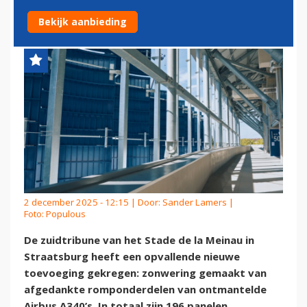
VOETBALSTADION
Bekijk aanbieding
2 december 2025 - 12:15 | Door:
Sander Lamers
|
Foto: Populous
De zuidtribune van het Stade de la Meinau in
Straatsburg heeft een opvallende nieuwe
toevoeging gekregen: zonwering gemaakt van
afgedankte romponderdelen van ontmantelde
Airbus A340’s. In totaal zijn 196 panelen