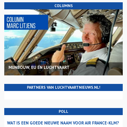
COLUMNS
MIJNBOUW, EU EN LUCHTVAART
PARTNERS VAN LUCHTVAARTNIEUWS.NL!
POLL
WAT IS EEN GOEDE NIEUWE NAAM VOOR AIR FRANCE-KLM?