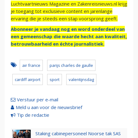
Luchtvaartnieuws Magazine en Zakenreisnieuws.nl krijg
je toegang tot exclusieve content en jarenlange
ervaring die je steeds een stap voorsprong geeft.
Abonneer je vandaag nog en word onderdeel van
een gemeenschap die waarde hecht aan kwaliteit,
betrouwbaarheid en échte journalistiek.
air france
parijs charles de gaulle
cardiff airport
sport
valentijnsdag
Verstuur per e-mail
Meld u aan voor de nieuwsbrief
Tip de redactie
Staking cabinepersoneel Noorse tak SAS