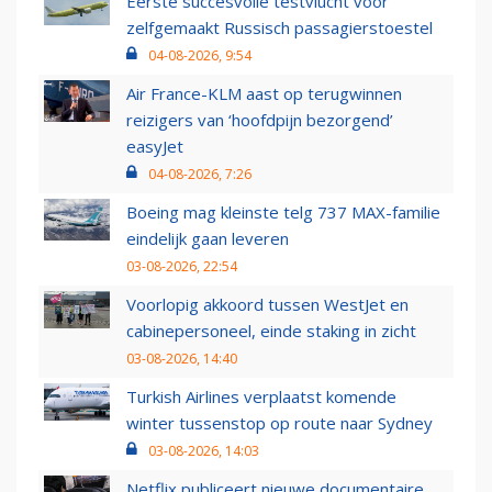
Eerste succesvolle testvlucht voor
zelfgemaakt Russisch passagierstoestel
04-08-2026, 9:54
Air France-KLM aast op terugwinnen
reizigers van ‘hoofdpijn bezorgend’
easyJet
04-08-2026, 7:26
Boeing mag kleinste telg 737 MAX-familie
eindelijk gaan leveren
03-08-2026, 22:54
Voorlopig akkoord tussen WestJet en
cabinepersoneel, einde staking in zicht
03-08-2026, 14:40
Turkish Airlines verplaatst komende
winter tussenstop op route naar Sydney
03-08-2026, 14:03
Netflix publiceert nieuwe documentaire