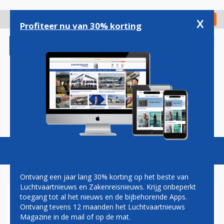
Overslaan
en
x
Digitaal Magazine
Registreer
Check in
naar
Profiteer nu van 30% korting
de
inhoud
gaan
Magazine
Podcasts
Vacatures
Toggl
naviga
Ontvang een jaar lang 30% korting op het beste van
Luchtvaartnieuws en Zakenreisnieuws. Krijg onbeperkt
toegang tot al het nieuws en de bijbehorende Apps.
AIR FRANCE OPENT
Ontvang tevens 12 maanden het Luchtvaartnieuws
TIJDELIJKE RUGBY-
Magazine in de mail of op de mat.