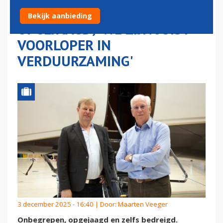
ZICH ONBEGREPEN EN
Bekijk aanbieding
OPGEJAAGD; 'WE ZIJN JUIST
VOORLOPER IN
VERDUURZAMING'
3 december 2025 - 16:40 | Door:
Maarten Veeger
Onbegrepen, opgejaagd en zelfs bedreigd.