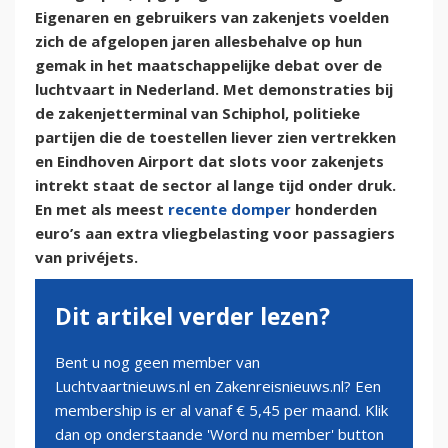
Eigenaren en gebruikers van zakenjets voelden
zich de afgelopen jaren allesbehalve op hun
gemak in het maatschappelijke debat over de
luchtvaart in Nederland. Met demonstraties bij
de zakenjetterminal van Schiphol, politieke
partijen die de toestellen liever zien vertrekken
en Eindhoven Airport dat slots voor zakenjets
intrekt staat de sector al lange tijd onder druk.
En met als meest
recente domper
honderden
euro’s aan extra vliegbelasting voor passagiers
van privéjets.
Dit artikel verder lezen?
Bent u nog geen member van
Luchtvaartnieuws.nl en Zakenreisnieuws.nl? Een
membership is er al vanaf € 5,45 per maand. Klik
dan op onderstaande 'Word nu member' button