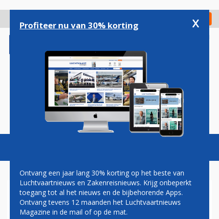
Overslaan
en
x
Digitaal Magazine
Registreer
Check in
naar
Profiteer nu van 30% korting
de
inhoud
gaan
Magazine
Podcasts
Vacatures
Toggl
naviga
Ontvang een jaar lang 30% korting op het beste van
Luchtvaartnieuws en Zakenreisnieuws. Krijg onbeperkt
toegang tot al het nieuws en de bijbehorende Apps.
NEDERLANDSE
Ontvang tevens 12 maanden het Luchtvaartnieuws
ZAKENLUCHTVAART VOELT
Magazine in de mail of op de mat.