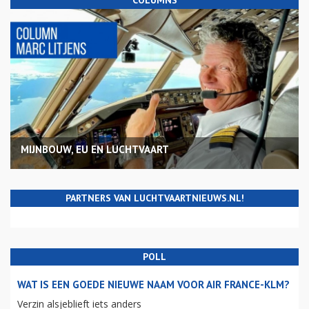
MIJNBOUW, EU EN LUCHTVAART
PARTNERS VAN LUCHTVAARTNIEUWS.NL!
POLL
WAT IS EEN GOEDE NIEUWE NAAM VOOR AIR FRANCE-KLM?
Verzin alsjeblieft iets anders