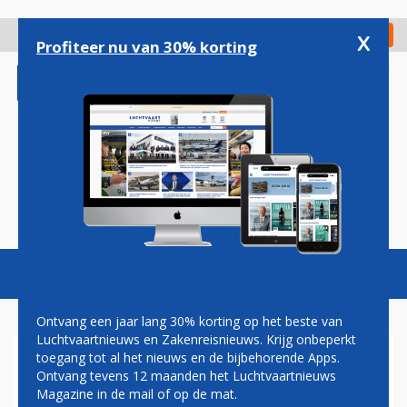
Overslaan
en
x
Digitaal Magazine
Registreer
Check in
naar
Profiteer nu van 30% korting
de
inhoud
gaan
Magazine
Podcasts
Vacatures
Toggl
naviga
Ontvang een jaar lang 30% korting op het beste van
Luchtvaartnieuws en Zakenreisnieuws. Krijg onbeperkt
toegang tot al het nieuws en de bijbehorende Apps.
WK 2026: SCHIPHOL
Ontvang tevens 12 maanden het Luchtvaartnieuws
UITSTEKEND VERBONDEN
Magazine in de mail of op de mat.