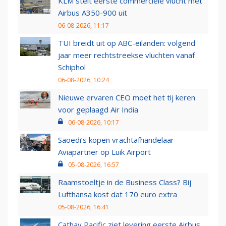
KLM stelt eerste commerciële vlucht met
Airbus A350-900 uit
06-08-2026, 11:17
TUI breidt uit op ABC-eilanden: volgend
jaar meer rechtstreekse vluchten vanaf
Schiphol
06-08-2026, 10:24
Nieuwe ervaren CEO moet het tij keren
voor geplaagd Air India
06-08-2026, 10:17
Saoedi’s kopen vrachtafhandelaar
Aviapartner op Luik Airport
05-08-2026, 16:57
Raamstoeltje in de Business Class? Bij
Lufthansa kost dat 170 euro extra
05-08-2026, 16:41
Cathay Pacific ziet levering eerste Airbus