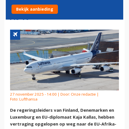
VERTRAGING LUFTHANSA
Bekijk aanbieding
A340
27 november 2025 - 14:00 | Door:
Onze redactie
|
Foto: Lufthansa
De regeringsleiders van Finland, Denemarken en
Luxemburg en EU-diplomaat Kaja Kallas, hebben
vertraging opgelopen op weg naar de EU-Afrika-