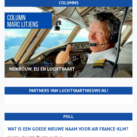
COLUMNS
MIJNBOUW, EU EN LUCHTVAART
PARTNERS VAN LUCHTVAARTNIEUWS.NL!
POLL
WAT IS EEN GOEDE NIEUWE NAAM VOOR AIR FRANCE-KLM?