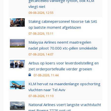
gecancelled vanwege tyfoon, ook KLM
vliegt niet
09-08-2026, 12:55
Staking cabinepersoneel Noorse tak SAS
op laatste moment afgeblazen
07-08-2026, 15:11
Malaysia Airlines neemt maatregelen
nadat piloot 70.000 xtc-pillen smokkelde
07-08-2026, 14:07
Airbus op koers voor leverdoelstelling en
ziet orderportefeuille verder groeien
07-08-2026, 11:44
KLM hervat na maandenlange opschorting
vluchten naar Tel Aviv
07-08-2026, 11:10
National Airlines voert langste vrachtvlucht
met Boeing 777F ooit uit