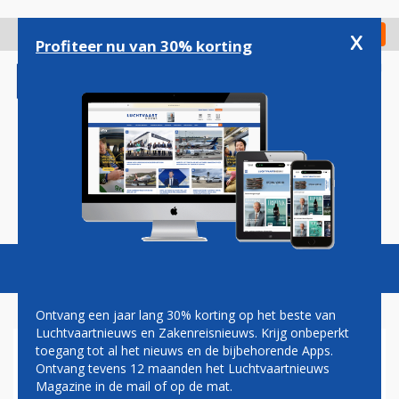
Overslaan
en
x
Digitaal Magazine
Registreer
Check in
naar
Profiteer nu van 30% korting
de
inhoud
gaan
Magazine
Podcasts
Vacatures
Toggl
naviga
Ontvang een jaar lang 30% korting op het beste van
Luchtvaartnieuws en Zakenreisnieuws. Krijg onbeperkt
toegang tot al het nieuws en de bijbehorende Apps.
TWEE EU-REGERINGSLEIDERS
Ontvang tevens 12 maanden het Luchtvaartnieuws
BLAZEN TOP AF NA FORSE
Magazine in de mail of op de mat.