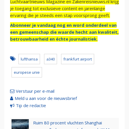
Luchtvaartnieuws Magazine en Zakenreisnieuws.nl krijg
je toegang tot exclusieve content en jarenlange
ervaring die je steeds een stap voorsprong geeft.
Abonneer je vandaag nog en word onderdeel van
een gemeenschap die waarde hecht aan kwaliteit,
betrouwbaarheid en échte journalistiek.
lufthansa
a340
frankfurt airport
europese unie
Verstuur per e-mail
Meld u aan voor de nieuwsbrief
Tip de redactie
Ruim 80 procent vluchten Shanghai