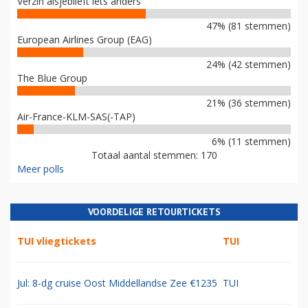
Verzin alsjeblieft iets anders
47% (81 stemmen)
European Airlines Group (EAG)
24% (42 stemmen)
The Blue Group
21% (36 stemmen)
Air-France-KLM-SAS(-TAP)
6% (11 stemmen)
Totaal aantal stemmen: 170
Meer polls
VOORDELIGE RETOURTICKETS
TUI vliegtickets
TUI
Jul: 8-dg cruise Oost Middellandse Zee €1235
TUI