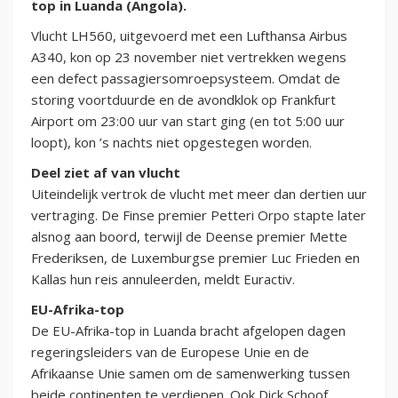
top in Luanda (Angola).
Vlucht LH560, uitgevoerd met een Lufthansa Airbus
A340, kon op 23 november niet vertrekken wegens
een defect passagiersomroepsysteem. Omdat de
storing voortduurde en de avondklok op Frankfurt
Airport om 23:00 uur van start ging (en tot 5:00 uur
loopt), kon ’s nachts niet opgestegen worden.
Deel ziet af van vlucht
Uiteindelijk vertrok de vlucht met meer dan dertien uur
vertraging. De Finse premier Petteri Orpo stapte later
alsnog aan boord, terwijl de Deense premier Mette
Frederiksen, de Luxemburgse premier Luc Frieden en
Kallas hun reis annuleerden, meldt Euractiv.
EU-Afrika-top
De EU-Afrika-top in Luanda bracht afgelopen dagen
regeringsleiders van de Europese Unie en de
Afrikaanse Unie samen om de samenwerking tussen
beide continenten te verdiepen. Ook Dick Schoof,