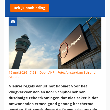
OMWONENDEN'
Bekijk aanbieding
15 mei 2026 - 7:51 | Door:
ANP
| Foto: Amsterdam Schiphol
Airport
Nieuwe regels vanuit het kabinet voor het
vliegverkeer van en naar Schiphol hebben
dusdanige tekortkomingen dat niet zeker is dat
omwonenden ermee goed genoeg beschermd
worden. Dat concludeert de Commissie voor de