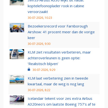
SWISS-Airbus A330 wijkt uit nadat
koptelefoonoplader rook in cabine
veroorzaakt
30-07-2026, 10:23
Bezoekersrecord voor Farnborough
Airshow: 41 procent meer dan de vorige
keer
30-07-2026, 9:30
KLM ziet resultaten verbeteren, maar
achteroverleunen is geen optie:
‘Realistisch blijven’
30-07-2026, 9:29
KLM laat verbetering zien in tweede
kwartaal, maar de weg is nog lang
30-07-2026, 8:22
Icelandair tekent voor zes extra Airbus
A320neo's om laatste Boeing 757's af te