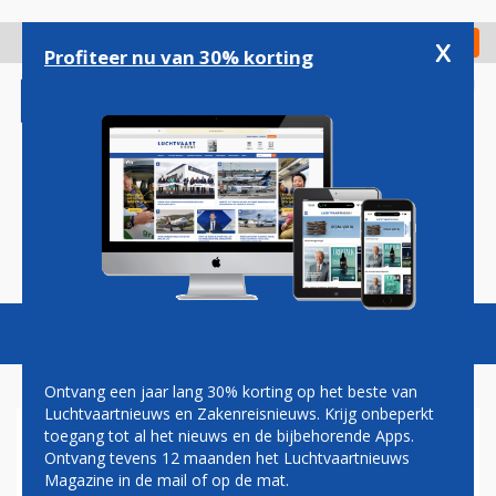
Overslaan
en
x
Digitaal Magazine
Registreer
Check in
naar
Profiteer nu van 30% korting
de
inhoud
gaan
Magazine
Podcasts
Vacatures
Toggl
naviga
Ontvang een jaar lang 30% korting op het beste van
Luchtvaartnieuws en Zakenreisnieuws. Krijg onbeperkt
toegang tot al het nieuws en de bijbehorende Apps.
'MILIEUSTUDIE: SCHIPHOL
Ontvang tevens 12 maanden het Luchtvaartnieuws
SCHIET TEKORT VOOR
Magazine in de mail of op de mat.