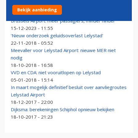
'Milieustudie: Schiphol schiet tekort voor omwonenden'
Bekijk aanbieding
15-05-2026 - 07:51
Brussels Airport: meer passagiers, minder hinder
15-12-2023 - 11:55
'Nieuw onderzoek geluidsoverlast Lelystad'
22-11-2018 - 05:52
Meevaller voor Lelystad Airport: nieuwe MER niet
nodig
18-10-2018 - 16:58
VVD en CDA: niet vooruitlopen op Lelystad
05-01-2018 - 15:14
In maart mogelijk definitief besluit over aanvliegroutes
Lelystad Airport
18-12-2017 - 22:00
Dijksma: berekeningen Schiphol opnieuw bekijken
18-10-2017 - 21:23