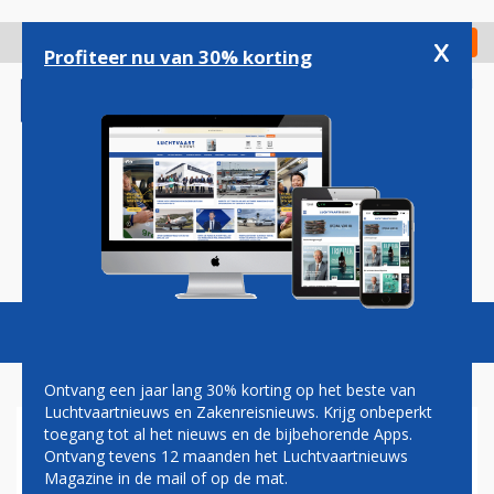
Overslaan
en
x
Digitaal Magazine
Registreer
Check in
naar
Profiteer nu van 30% korting
de
inhoud
gaan
Magazine
Podcasts
Vacatures
Toggl
naviga
Ontvang een jaar lang 30% korting op het beste van
Luchtvaartnieuws en Zakenreisnieuws. Krijg onbeperkt
toegang tot al het nieuws en de bijbehorende Apps.
MER
Ontvang tevens 12 maanden het Luchtvaartnieuws
Magazine in de mail of op de mat.