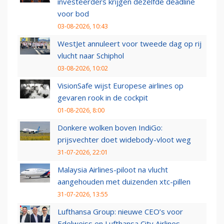
investeerders krijgen dezelfde deadline
voor bod
03-08-2026, 10:43
WestJet annuleert voor tweede dag op rij
vlucht naar Schiphol
03-08-2026, 10:02
VisionSafe wijst Europese airlines op
gevaren rook in de cockpit
01-08-2026, 8:00
Donkere wolken boven IndiGo:
prijsvechter doet widebody-vloot weg
31-07-2026, 22:01
Malaysia Airlines-piloot na vlucht
aangehouden met duizenden xtc-pillen
31-07-2026, 13:55
Lufthansa Group: nieuwe CEO’s voor
Edelweiss en Lufthansa City Airlines