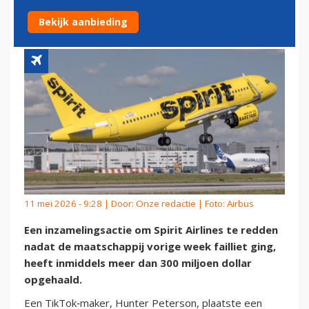
VOOR DOORSTART SPIRIT
Bekijk aanbieding
11 mei 2026 - 9:28 | Door:
Onze redactie
| Foto: Airbus
Een inzamelingsactie om Spirit Airlines te redden
nadat de maatschappij vorige week failliet ging,
heeft inmiddels meer dan 300 miljoen dollar
opgehaald.
Een TikTok‑maker, Hunter Peterson, plaatste een