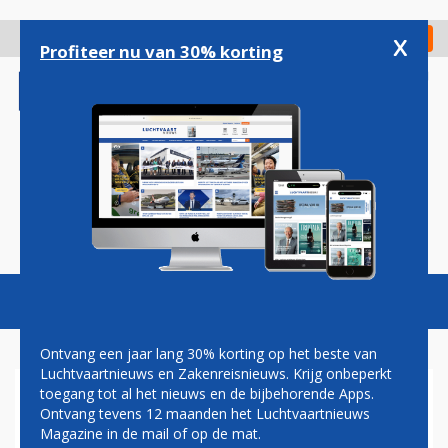
Overslaan
en
x
Digitaal Magazine
Registreer
Check in
naar
Profiteer nu van 30% korting
de
inhoud
gaan
Magazine
Podcasts
Vacatures
Toggl
naviga
Ontvang een jaar lang 30% korting op het beste van
Luchtvaartnieuws en Zakenreisnieuws. Krijg onbeperkt
toegang tot al het nieuws en de bijbehorende Apps.
CROWDFUNDING LEVERT AL
Ontvang tevens 12 maanden het Luchtvaartnieuws
DIK 300 MILJOEN DOLLAR OP
Magazine in de mail of op de mat.