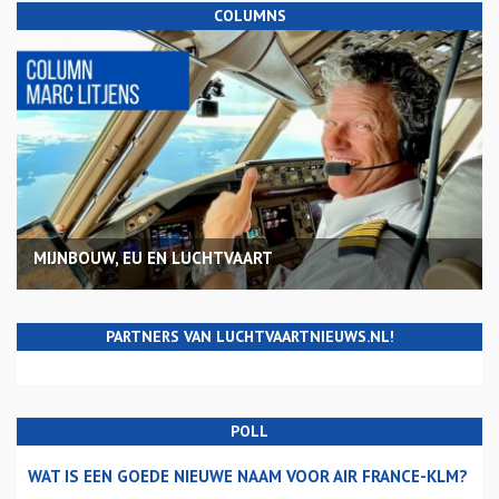
COLUMNS
MIJNBOUW, EU EN LUCHTVAART
PARTNERS VAN LUCHTVAARTNIEUWS.NL!
POLL
WAT IS EEN GOEDE NIEUWE NAAM VOOR AIR FRANCE-KLM?