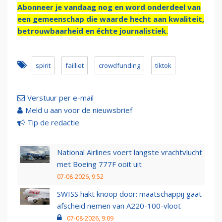
Abonneer je vandaag nog en word onderdeel van
een gemeenschap die waarde hecht aan kwaliteit,
betrouwbaarheid en échte journalistiek.
spirit
failliet
crowdfunding
tiktok
Verstuur per e-mail
Meld u aan voor de nieuwsbrief
Tip de redactie
National Airlines voert langste vrachtvlucht
met Boeing 777F ooit uit
07-08-2026, 9:52
SWISS hakt knoop door: maatschappij gaat
afscheid nemen van A220-100-vloot
07-08-2026, 9:09