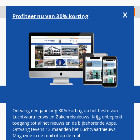
Overslaan
en
x
Digitaal Magazine
Registreer
Check in
naar
Profiteer nu van 30% korting
de
inhoud
gaan
Magazine
Podcasts
Vacatures
Toggl
naviga
Ontvang een jaar lang 30% korting op het beste van
Luchtvaartnieuws en Zakenreisnieuws. Krijg onbeperkt
toegang tot al het nieuws en de bijbehorende Apps.
QATAR AIRWAYS BOUWT
Ontvang tevens 12 maanden het Luchtvaartnieuws
NETWERK VERDER OP: OOK
Magazine in de mail of op de mat.