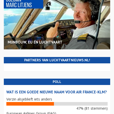
MIJNBOUW, EU EN LUCHTVAART
PARTNERS VAN LUCHTVAARTNIEUWS.NL!
POLL
WAT IS EEN GOEDE NIEUWE NAAM VOOR AIR FRANCE-KLM?
Verzin alsjeblieft iets anders
47% (81 stemmen)
European Airlines Group (EAG)