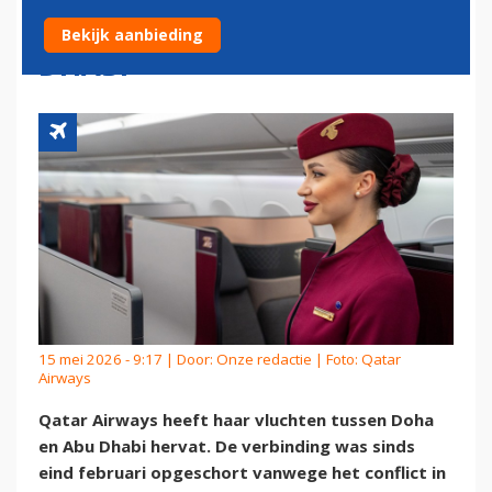
WEER VLUCHTEN NAAR ABU
Bekijk aanbieding
DHABI
15 mei 2026 - 9:17 | Door:
Onze redactie
| Foto: Qatar
Airways
Qatar Airways heeft haar vluchten tussen Doha
en Abu Dhabi hervat. De verbinding was sinds
eind februari opgeschort vanwege het conflict in