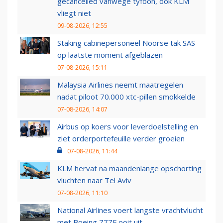
gecancelled vanwege tyfoon, ook KLM
vliegt niet
09-08-2026, 12:55
Staking cabinepersoneel Noorse tak SAS
op laatste moment afgeblazen
07-08-2026, 15:11
Malaysia Airlines neemt maatregelen
nadat piloot 70.000 xtc-pillen smokkelde
07-08-2026, 14:07
Airbus op koers voor leverdoelstelling en
ziet orderportefeuille verder groeien
07-08-2026, 11:44
KLM hervat na maandenlange opschorting
vluchten naar Tel Aviv
07-08-2026, 11:10
National Airlines voert langste vrachtvlucht
met Boeing 777F ooit uit